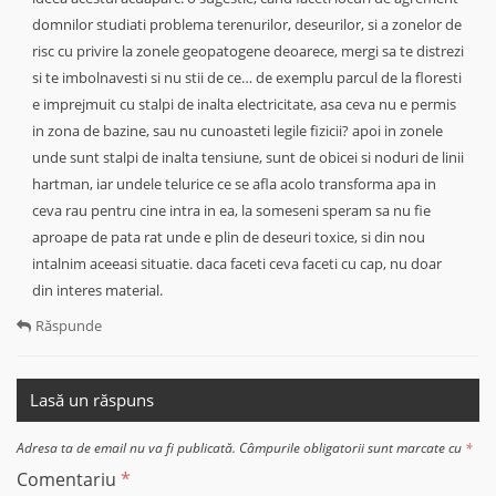
domnilor studiati problema terenurilor, deseurilor, si a zonelor de
risc cu privire la zonele geopatogene deoarece, mergi sa te distrezi
si te imbolnavesti si nu stii de ce… de exemplu parcul de la floresti
e imprejmuit cu stalpi de inalta electricitate, asa ceva nu e permis
in zona de bazine, sau nu cunoasteti legile fizicii? apoi in zonele
unde sunt stalpi de inalta tensiune, sunt de obicei si noduri de linii
hartman, iar undele telurice ce se afla acolo transforma apa in
ceva rau pentru cine intra in ea, la someseni speram sa nu fie
aproape de pata rat unde e plin de deseuri toxice, si din nou
intalnim aceeasi situatie. daca faceti ceva faceti cu cap, nu doar
din interes material.
Răspunde
Lasă un răspuns
Adresa ta de email nu va fi publicată.
Câmpurile obligatorii sunt marcate cu
*
Comentariu
*