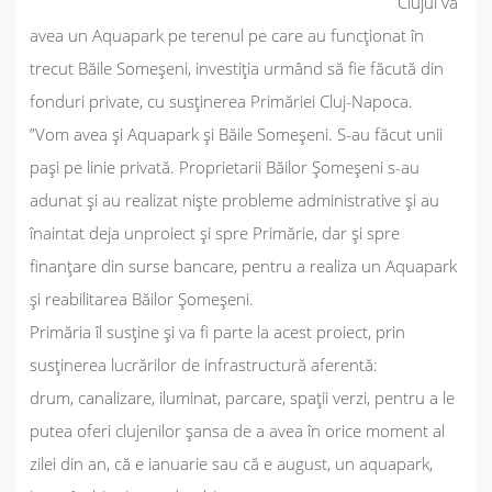
Clujul va
avea un Aquapark pe terenul pe care au funcționat în
trecut Băile Someșeni, investiția urmând să fie făcută din
fonduri private, cu susținerea Primăriei Cluj-Napoca.
”
Vom avea și Aquapark și Băile Someșeni. S-au făcut unii
pași pe linie privată. Proprietarii Băilor Șomeșeni s-au
adunat și au realizat niște probleme administrative și au
înaintat deja unproiect și spre Primărie, dar și spre
finanțare din surse bancare, pentru a realiza un Aquapark
și reabilitarea Băilor Șomeșeni.
Primăria îl susține și va fi parte la acest proiect, prin
susținerea lucrărilor de infrastructură aferentă:
drum, canalizare, iluminat, parcare, spații verzi, pentru a le
putea oferi clujenilor șansa de a avea în orice moment al
zilei din an, că e ianuarie sau că e august, un aquapark,