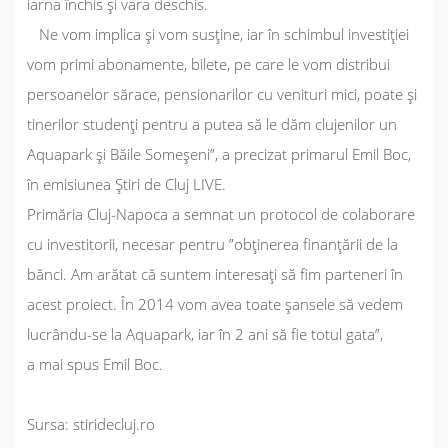
iarna închis și vara deschis.
Ne vom implica și vom susține, iar în schimbul investiției
vom primi abonamente, bilete, pe care le vom distribui
persoanelor sărace, pensionarilor cu venituri mici, poate și
tinerilor studenți pentru a putea să le dăm clujenilor un
Aquapark și Băile Someșeni
”, a precizat primarul Emil Boc,
în emisiunea
Știri de Cluj LIVE
.
Primăria Cluj-Napoca a semnat un protocol de colaborare
cu investitorii, necesar pentru ”
obținerea finanțării de la
bănci. Am arătat că suntem interesați să fim parteneri în
acest proiect. În 2014 vom avea toate șansele să vedem
lucrându-se la Aquapark, iar în 2 ani să fie totul gata
”,
a mai spus Emil Boc.
Sursa: stiridecluj.ro