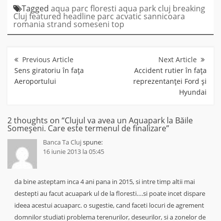
Tagged
aqua parc floresti
aqua park cluj
breaking
Cluj
featured
headline
parc acvatic sannicoara
romania
strand someseni
top
Navigare
în
articole
Sens giratoriu în fața
Accident rutier în fața
Aeroportului
reprezentanței Ford și
Hyundai
2 thoughts on “
Clujul va avea un Aquapark la Băile
Someșeni. Care este termenul de finalizare
”
Banca Ta Cluj
spune:
16 iunie 2013 la 05:45
da bine asteptam inca 4 ani pana in 2015, si intre timp altii mai
destepti au facut acuapark ul de la floresti….si poate incet dispare
ideea acestui acuaparc. o sugestie, cand faceti locuri de agrement
domnilor studiati problema terenurilor, deseurilor, si a zonelor de