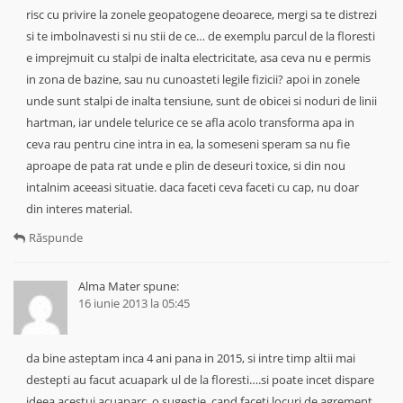
risc cu privire la zonele geopatogene deoarece, mergi sa te distrezi
si te imbolnavesti si nu stii de ce… de exemplu parcul de la floresti
e imprejmuit cu stalpi de inalta electricitate, asa ceva nu e permis
in zona de bazine, sau nu cunoasteti legile fizicii? apoi in zonele
unde sunt stalpi de inalta tensiune, sunt de obicei si noduri de linii
hartman, iar undele telurice ce se afla acolo transforma apa in
ceva rau pentru cine intra in ea, la someseni speram sa nu fie
aproape de pata rat unde e plin de deseuri toxice, si din nou
intalnim aceeasi situatie. daca faceti ceva faceti cu cap, nu doar
din interes material.
Răspunde
Alma Mater
spune:
16 iunie 2013 la 05:45
da bine asteptam inca 4 ani pana in 2015, si intre timp altii mai
destepti au facut acuapark ul de la floresti….si poate incet dispare
ideea acestui acuaparc. o sugestie, cand faceti locuri de agrement