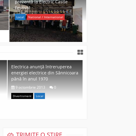
prezentă la Electric Castle
Festival
Local
National / International
Electrica anunță întreruperea
energiei electrice din Sânnicoara
până în anul 1970
9 octombrie 2013
0
Divertisment
Local
TRIMITE O ȘTIRE