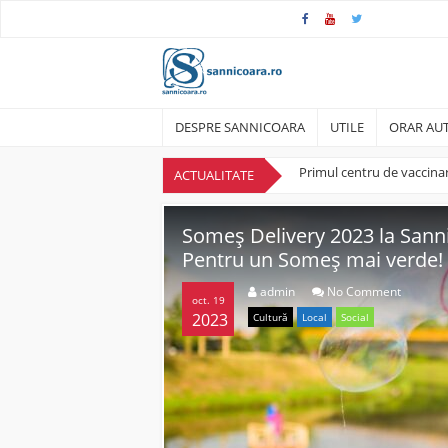
Skip
to
content
DESPRE SANNICOARA
UTILE
ORAR AUT
ACTUALITATE
Primul centru de vaccinar
Someș Delivery 2023 la S
n Sânnicoara
Someș Delivery 2023 la Sann
Pentru un Someș mai verde!
admin
No Comment
oct. 19
2023
Cultură
Local
Social