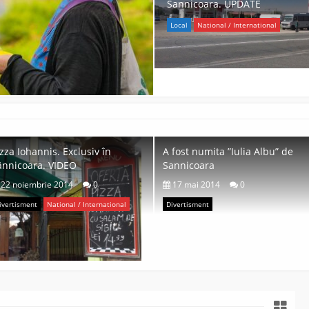
Sannicoara. UPDATE
Local
National / International
zza Iohannis. Exclusiv în
A fost numita ”Iulia Albu” de
ânnicoara. VIDEO
Sannicoara
22 noiembrie 2014
0
17 mai 2014
0
ivertisment
National / International
Divertisment