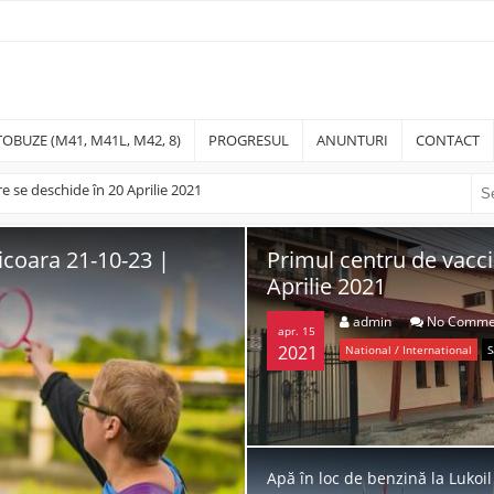
OBUZE (M41, M41L, M42, 8)
PROGRESUL
ANUNTURI
CONTACT
e se deschide în 20 Aprilie 2021
annicoara 21-10-23 | Pentru un Someș mai verde!
icoara 21-10-23 |
Primul centru de vacci
Primul centru de vacci
Aprilie 2021
Aprilie 2021
admin
admin
No Comme
No Comme
apr. 15
apr. 15
2021
2021
National / International
National / International
S
S
Apă în loc de benzină la Lukoil