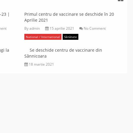
-23 |
Primul centru de vaccinare se deschide în 20
Aprilie 2021
ent
By
admin
15 aprilie 2021
No Comment
Se deschide centru de
National / International
Sănătate
vaccinare din
Sânnicoara
gi la
Se deschide centru de vaccinare din
Sânnicoara
admin
No
mart. 18
18 martie 2021
Comment
2021
Local
Sănătate