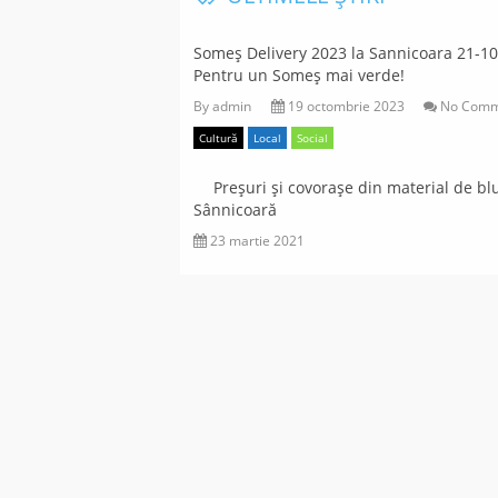
Someș Delivery 2023 la Sannicoara 21-10
Pentru un Someș mai verde!
By
admin
19 octombrie 2023
No Comm
Cultură
Local
Social
Preșuri și covorașe din material de blu
Sânnicoară
23 martie 2021