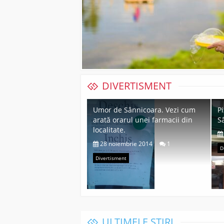
DIVERTISMENT
Umor de Sânnicoara. Vezi cum
Pi
arată orarul unei farmacii din
S
localitate.
28 noiembrie 2014
1
D
Divertisment
ULTIMELE ȘTIRI