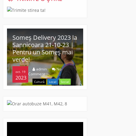
Someș Delivery 2023 la
Primul centru de
Sannicoara 21-10-23 |
vaccinare se des
Pentru un Someș mai
în 20 Aprilie 202
verde!
admin
N
apr. 15
Comment
admin
No
2021
oct. 19
Comment
National / Intern
2023
Cultură
Local
Social
Sănătate