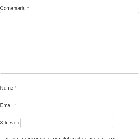
Comentariu
*
Nume
*
Email
*
Site web
Salvează-mi numele, emailul și site-ul web în acest