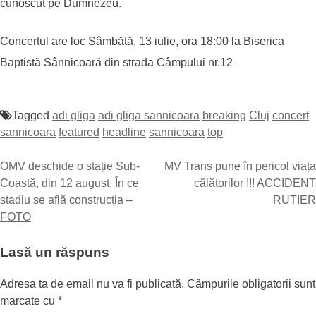
cunoscut pe Dumnezeu.
Concertul are loc Sâmbătă, 13 iulie, ora 18:00 la Biserica
Baptistă Sânnicoară din strada Câmpului nr.12
Tagged
adi gliga
adi gliga sannicoara
breaking
Cluj
concert
sannicoara
featured
headline
sannicoara
top
Navigare
OMV deschide o stație Sub-
MV Trans pune în pericol viața
Coastă, din 12 august. În ce
călătorilor !!! ACCIDENT
în
stadiu se află construcția –
RUTIER
articole
FOTO
Lasă un răspuns
Adresa ta de email nu va fi publicată.
Câmpurile obligatorii sunt
marcate cu
*