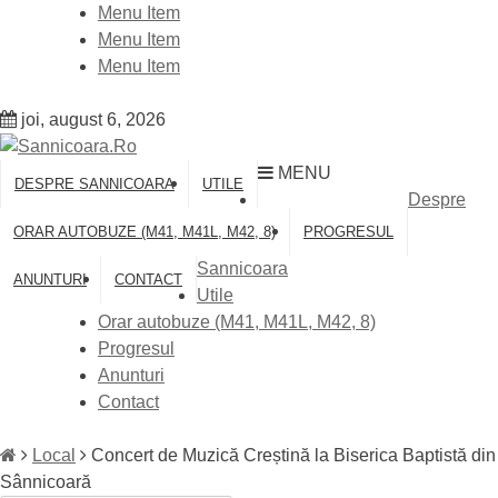
Skip
Menu Item
to
Menu Item
content
Menu Item
joi, august 6, 2026
MENU
DESPRE SANNICOARA
UTILE
Despre
ORAR AUTOBUZE (M41, M41L, M42, 8)
PROGRESUL
Sannicoara
ANUNTURI
CONTACT
Utile
Orar autobuze (M41, M41L, M42, 8)
Progresul
Anunturi
Contact
Local
Concert de Muzică Creștină la Biserica Baptistă din
Sânnicoară