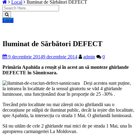
Local
Iluminat de Sărbători DEFECT
Local
Iluminat de Sărbători DEFECT
9 decembrie 2014
9 decembrie 2014
admin
0
Primăria Apahida a reușit și în acest an să monteze ghirlande
DEFECTE în Sânnicoara.
Deși acestea sunt puține,
la intrarea în localitate de la sensul giratoriu se văd 4 ghirlande
luminoase, una funcționând doar în proporție de 25 -30% .
Trecând prin localitate nu mai zărești nicio ghrilandă sau o
decorațiune pe stâlpii de iluminat public, decât la ieșire din localitate,
spre Apahida, la intersecția cu strada 1 Mai. O ghirlandă luminoasă.
Să nu uităm de cele 2 ghirlande mai mici de pe strada 1 Mai, una în
apropierea carmangeriei La Moldovan.