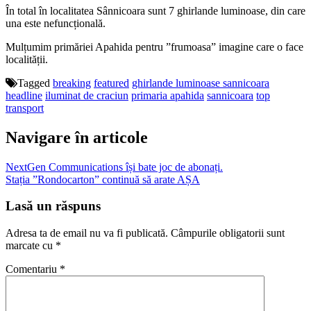
În total în localitatea Sânnicoara sunt 7 ghirlande luminoase, din care
una este nefuncțională.
Mulțumim primăriei Apahida pentru ”frumoasa” imagine care o face
localității.
Tagged
breaking
featured
ghirlande luminoase sannicoara
headline
iluminat de craciun
primaria apahida
sannicoara
top
transport
Navigare în articole
NextGen Communications își bate joc de abonați.
Stația ”Rondocarton” continuă să arate AȘA
Lasă un răspuns
Adresa ta de email nu va fi publicată.
Câmpurile obligatorii sunt
marcate cu
*
Comentariu
*