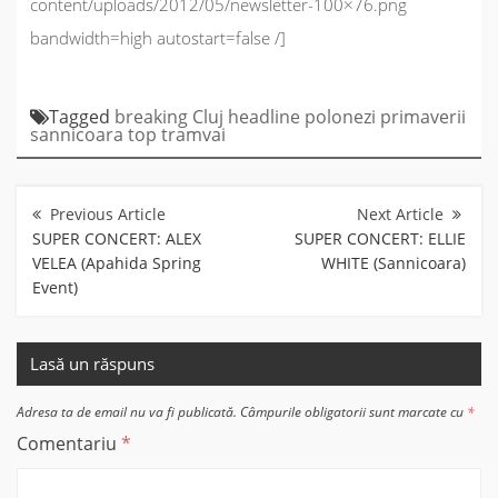
content/uploads/2012/05/newsletter-100×76.png
bandwidth=high autostart=false /]
Tagged
breaking
Cluj
headline
polonezi
primaverii
sannicoara
top
tramvai
Navigare
în
articole
SUPER CONCERT: ALEX
SUPER CONCERT: ELLIE
VELEA (Apahida Spring
WHITE (Sannicoara)
Event)
Lasă un răspuns
Adresa ta de email nu va fi publicată.
Câmpurile obligatorii sunt marcate cu
*
Comentariu
*