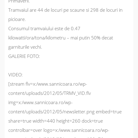
Primaverii.
Tramvaiul are 44 de locuri pe scaune si 298 de locuri in
picioare.
Consumul tramvaiului este de 0.47
kilowatti/ora/tona/kilometru – mai putin 50% decat
garniturile vechi.
GALERIE FOTO:
VIDEO:
[stream flv=x:/www.sannicoara.ro/wp-
content/uploads/2012/05/TRMV_VID.flv
img=x:/www.sannicoara.ro/wp-
content/uploads/2012/05/newsletter.png embed=true
share=true width=440 height=260 dock=true
controlbar=over logo=x:/www.sannicoara.ro/wp-