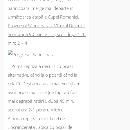
Sânnicoara, merge mai departe in
următoarea etapă a Cupei Romaniei.
Progresul Sânnicoara – Viitorul Dezmir :
Scor dupa 90 min: 2 – 2, scor dupa 120
min: 2 – 4
Prima repriză a decurs cu ocazii
alternative, când la o poartă când la
celaltă. Deși am atacat mai mult și am
avut ocazii mai clare (de fapt au fost
mai degrabă ratări ), după 45 min,
scorul era 2-1 pentru Viitorul.
A doua repriza a fost la fel de
„încrâncenată”, adică cu ocazii de