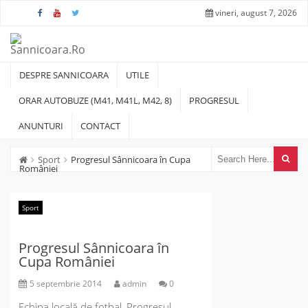
Skip
vineri, august 7, 2026
to
content
DESPRE SANNICOARA
UTILE
ORAR AUTOBUZE (M41, M41L, M42, 8)
PROGRESUL
ANUNTURI
CONTACT
Sport
Progresul Sânnicoara în Cupa
României
Sport
Progresul Sânnicoara în
Cupa României
5 septembrie 2014
admin
0
Echipa locală de fotbal, Progresul