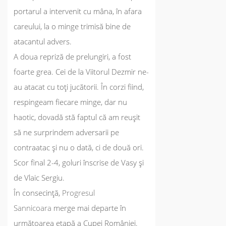
portarul a intervenit cu mâna, în afara
careului, la o minge trimisă bine de
atacantul advers.
A doua repriză de prelungiri, a fost
foarte grea. Cei de la Viitorul Dezmir ne-
au atacat cu toți jucătorii. În corzi fiind,
respingeam fiecare minge, dar nu
haotic, dovadă stă faptul că am reușit
să ne surprindem adversarii pe
contraatac și nu o dată, ci de două ori.
Scor final 2-4, goluri înscrise de Vasy și
de Vlaic Sergiu.
În consecință,
Progresul
Sannicoara
merge mai departe în
următoarea etapă a Cupei României.