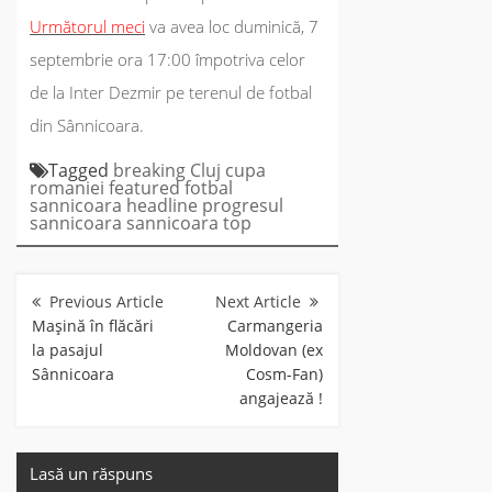
Următorul meci
va avea loc duminică, 7
septembrie ora 17:00 împotriva celor
de la Inter Dezmir pe terenul de fotbal
din Sânnicoara.
Tagged
breaking
Cluj
cupa
romaniei
featured
fotbal
sannicoara
headline
progresul
sannicoara
sannicoara
top
Navigare
în
articole
Maşină în flăcări
Carmangeria
la pasajul
Moldovan (ex
Sânnicoara
Cosm-Fan)
angajează !
Lasă un răspuns