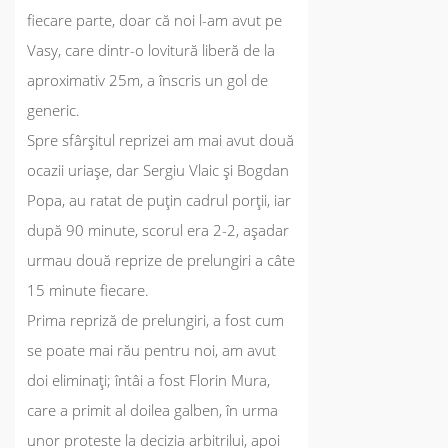
fiecare parte, doar că noi l-am avut pe
Vasy, care dintr-o lovitură liberă de la
aproximativ 25m, a înscris un gol de
generic.
Spre sfârșitul reprizei am mai avut două
ocazii uriașe, dar Sergiu Vlaic și Bogdan
Popa, au ratat de puțin cadrul porții, iar
după 90 minute, scorul era 2-2, așadar
urmau două reprize de prelungiri a câte
15 minute fiecare.
Prima repriză de prelungiri, a fost cum
se poate mai rău pentru noi, am avut
doi eliminați; întâi a fost Florin Mura,
care a primit al doilea galben, în urma
unor proteste la decizia arbitrilui, apoi