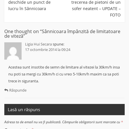
deschide un punct de
trecerea de pietoni de un
lucru în Sânnicoara
sofer neatent – UPDATE –
FOTO
One thought on “
Sânnicoara împânzită de limitatoare
de viteză
”
Ligia Hui Secara
spune:
17 octombrie 2014 la 09:24
Acestea sunt insotite de semn de limitare al vitezei la 30km/h insa
nu poti sa mergi cu 30km/h ci cu vreo 5-10km/h maxim ca sa poti
trece in siguranta.
Răspunde
Lasă un răspuns
Adresa ta de email nu va fi publicată.
Câmpurile obligatorii sunt marcate cu
*