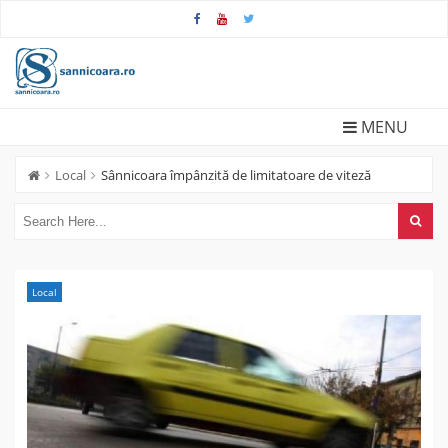
Skip
to
content
MENU
Local
Sânnicoara împânzită de limitatoare de viteză
Local