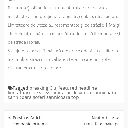
Pe strada Școlii au fost turnate 4 limitatoare de viteză
majotitatea fiind poziționate lângă trecerile pentru pietoni.
Limitatoare de viteză au fost montate și pe străzile 1 Mai și
Tineretului, urmând ca în următoarele zile să fie montate și
pe strada Horea.
S-a ajuns la această măsură deoarece odată cu asfaltarea
mai multor străzi din localitate viteza cu care unii șoferi
circulau era mult prea mare.
Tagged
breaking
Cluj
featured
headline
limitatoare de viteza
limitator de viteza sannicoara
sannicoara
soferi sannicoara
top
Navigare
în
articole
O companie britanică
Două fete lovite pe