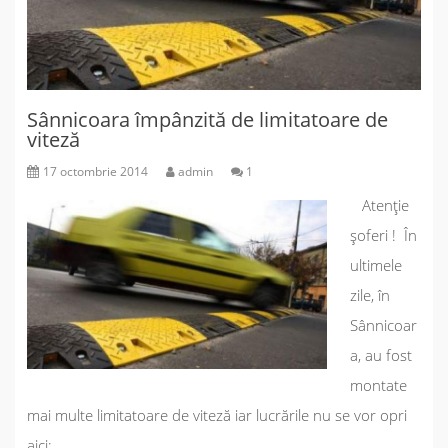
Sânnicoara împânzită de limitatoare de
viteză
17 octombrie 2014
admin
1
Atenție
șoferi ! În
ultimele
zile, în
Sânnicoar
a, au fost
montate
mai multe limitatoare de viteză iar lucrările nu se vor opri
aici;