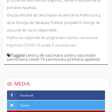
și cu personalul calificat asigurat
„
, declară reprezentanții
primăriei Apahida.
Decizia efectivă de deschidere va veni de la Prefectură și
de la Direcția de Sănătate Publică, probabil în funcție de
stocurile de vaccin disponibile.
Platforma națională de programare pentru vaccinarea
împotriva COVID-19 poate fi accesata aici.
Tagged
centru de vaccinare
centru vaccinare
sannicoara
covid-19 sannicoara
primaria apahida
MEDIA
Facebook
Twitter