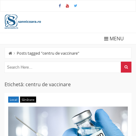
Skip
to
content
MENU
Posts tagged "centru de vaccinare"
Etichetă:
centru de vaccinare
Local
Sănătate