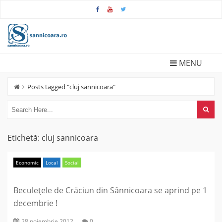
Skip
to
content
MENU
Posts tagged "cluj sannicoara"
Etichetă:
cluj sannicoara
Economic
Local
Social
Beculețele de Crăciun din Sânnicoara se aprind pe 1
decembrie !
28 noiembrie 2012
0