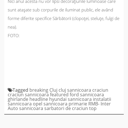
Nici anul acesta nu vor lipsi decorațiunile luminoase care
sunt atașate sub corpurile de iluminat public, ele având
forme diferite specifice Sărbătorii (clopoței, steluțe, fulgi de
nea).
FOTO:
Tagged
breaking
Cluj
cluj sannicoara
craciun
craciun sannicoara
featured
ford sannicoara
ghirlande
headline
hyundai sannicoara
instalatii
sannicoara
opel sannicoara
primarie
RMB- Inter
Auto
sannicoara
sarbatori de craciun
top