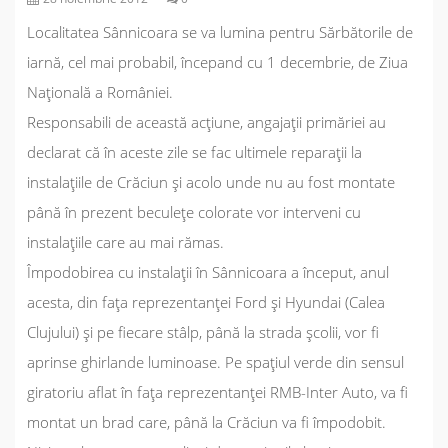
Localitatea Sânnicoara se va lumina pentru Sărbătorile de
iarnă, cel mai probabil, începand cu 1 decembrie, de Ziua
Naţională a României.
Responsabili de această acțiune, angajații primăriei au
declarat că în aceste zile se fac ultimele reparații la
instalațiile de Crăciun și acolo unde nu au fost montate
până în prezent beculețe colorate vor interveni cu
instalațiile care au mai rămas.
Împodobirea cu instalații în Sânnicoara a început, anul
acesta, din fața reprezentanței Ford și Hyundai (Calea
Clujului) și pe fiecare stâlp, până la strada școlii, vor fi
aprinse ghirlande luminoase. Pe spațiul verde din sensul
giratoriu aflat în fața reprezentanței RMB-Inter Auto, va fi
montat un brad care, până la Crăciun va fi împodobit.