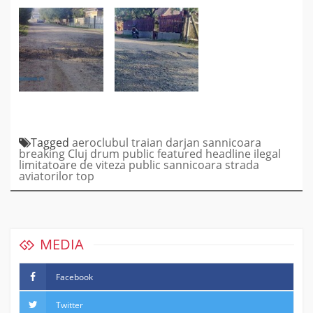
Tagged
aeroclubul traian darjan sannicoara
breaking
Cluj
drum public
featured
headline
ilegal
limitatoare de viteza
public
sannicoara
strada
aviatorilor
top
MEDIA
Facebook
Twitter