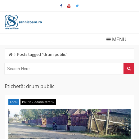
Skip
to
content
MENU
Posts tagged "drum public"
Etichetă:
drum public
Local
Politic / Administrativ