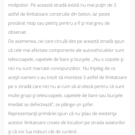
molipsitor. Pe această stradă există nu mai puțin de 3
astfel de limitatoare construite din beton, iar peste
presărat nisip sau pietriș pentru a fi și mai greu de
observat.
De asemenea, cei care circulă des pe această stradă spun
că cele mai afectate componente ale autovehiculelor sunt
telescoapele, capetele de bare și bucșele. „Nu-s vopsite și
nici nu sunt marcate corespunzător. Nu înțeleg de ce
acești oameni s-au trezit să monteze 3 astfel de limitatoare
pe o stradă care nici nu ai cum să ai viteză pentru că sunt
multe gropi și telescoapele, capetele de bare sau bucșele
imediat se defectează”, se plânge un șofer.
Reprezentanții primăriei spun că nu știau de existența
acestor limitatoare create de locuitori pe strada aviatorilor
și că vor lua măsuri cât de curând.