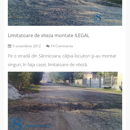
Limitatoare de viteza montate ILEGAL
5 octombrie 2012
14 Comments
Pe o stradă din Sânnicoara, câțiva locuitori și-au montat
singuri, în fața casei, limitatoare de viteză.