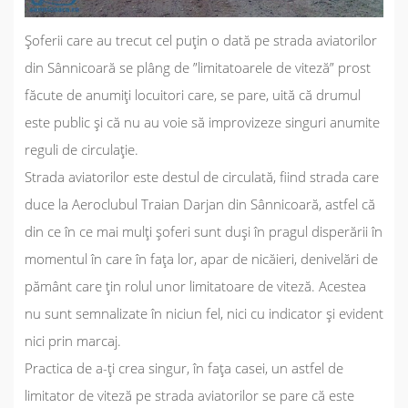
Șoferii care au trecut cel puțin o dată pe strada aviatorilor
din Sânnicoară se plâng de ”limitatoarele de viteză” prost
făcute de anumiți locuitori care, se pare, uită că drumul
este public și că nu au voie să improvizeze singuri anumite
reguli de circulație.
Strada aviatorilor este destul de circulată, fiind strada care
duce la Aeroclubul Traian Darjan din Sânnicoară, astfel că
din ce în ce mai mulți șoferi sunt duși în pragul disperării în
momentul în care în fața lor, apar de nicăieri, denivelări de
pământ care țin rolul unor limitatoare de viteză. Acestea
nu sunt semnalizate în niciun fel, nici cu indicator și evident
nici prin marcaj.
Practica de a-ți crea singur, în fața casei, un astfel de
limitator de viteză pe strada aviatorilor se pare că este