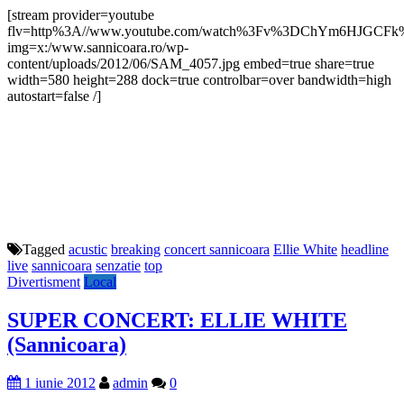
[stream provider=youtube
flv=http%3A//www.youtube.com/watch%3Fv%3DChYm6HJGCFk%
img=x:/www.sannicoara.ro/wp-
content/uploads/2012/06/SAM_4057.jpg embed=true share=true
width=580 height=288 dock=true controlbar=over bandwidth=high
autostart=false /]
Tagged
acustic
breaking
concert sannicoara
Ellie White
headline
live
sannicoara
senzatie
top
Divertisment
Local
SUPER CONCERT: ELLIE WHITE
(Sannicoara)
1 iunie 2012
admin
0