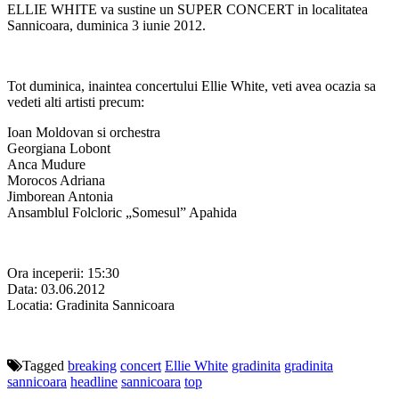
ELLIE WHITE va sustine un SUPER CONCERT in localitatea
Sannicoara, duminica 3 iunie 2012.
Tot duminica, inaintea concertului Ellie White, veti avea ocazia sa
vedeti alti artisti precum:
Ioan Moldovan si orchestra
Georgiana Lobont
Anca Mudure
Morocos Adriana
Jimborean Antonia
Ansamblul Folcloric „Somesul” Apahida
Ora inceperii: 15:30
Data: 03.06.2012
Locatia: Gradinita Sannicoara
Tagged
breaking
concert
Ellie White
gradinita
gradinita
sannicoara
headline
sannicoara
top