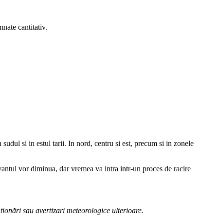
mnate cantitativ.
udul si in estul tarii. In nord, centru si est, precum si in zonele
 vantul vor diminua, dar vremea va intra intr-un proces de racire
ionări sau avertizari meteorologice ulterioare.