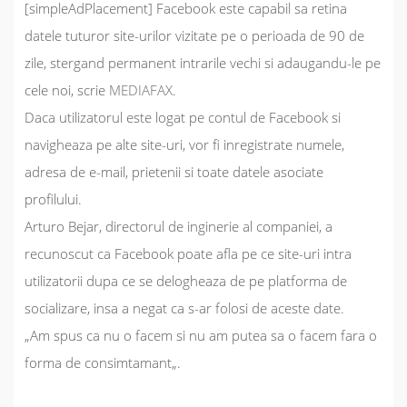
[simpleAdPlacement]
Facebook
este capabil sa retina
datele tuturor site-urilor vizitate pe o perioada de
90 de
zile
, stergand permanent intrarile vechi si adaugandu-le pe
cele noi, scrie
MEDIAFAX
.
Daca utilizatorul este logat pe contul de Facebook si
navigheaza pe alte site-uri, vor fi inregistrate numele,
adresa de e-mail, prietenii si toate datele asociate
profilului.
Arturo Bejar, directorul de inginerie al companiei, a
recunoscut ca
Facebook
poate afla pe ce site-uri intra
utilizatorii dupa ce se delogheaza de pe platforma de
socializare, insa a negat ca s-ar folosi de aceste date.
„Am spus ca nu o facem si nu am putea sa o facem fara o
forma de consimtamant
„.