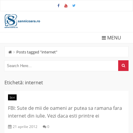
Skip
to
content
MENU
Posts tagged "internet"
Etichetă:
internet
Stiri
FBI: Sute de mii de oameni ar putea sa ramana fara
internet din iulie. Vezi daca esti printre ei
21 aprilie 2012
0