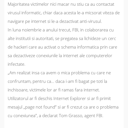
Majoritatea victimelor nici macar nu stiu ca au contactat
virusul informatic, chiar daca acesta le-a micsorat viteza de
navigare pe internet si le-a dezactivat anti-virusul.
In luna noiembrie a anului trecut, FBI, in colaborarea cu
alte institutii si autoritati, se pregatea sa lichideze un cerc
de hackeri care au activat o schema informatica prin care
sa dezactiveze conexiunile la internet ale computerelor
infectate.
„Am realizat insa ca avem o mica problema cu care ne
confruntam, pentru ca… daca i-am fi bagat pe toti la
inchisoare, victimele lor ar fi ramas fara internet.
Utilizatorul ar fi deschis Internet Explorer si ar fi primit
mesajul „page not found” si ar fi crezut ca are o problema
cu conexiunea”
, a declarat Tom Grasso, agent FBI.