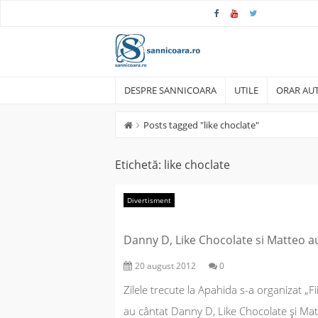
Skip
to
content
DESPRE SANNICOARA
UTILE
ORAR AUT
Posts tagged "like choclate"
Etichetă:
like choclate
Divertisment
Danny D, Like Chocolate si Matteo a
20 august 2012
0
Zilele trecute la Apahida s-a organizat „Fi
au cântat Danny D, Like Chocolate şi Matte