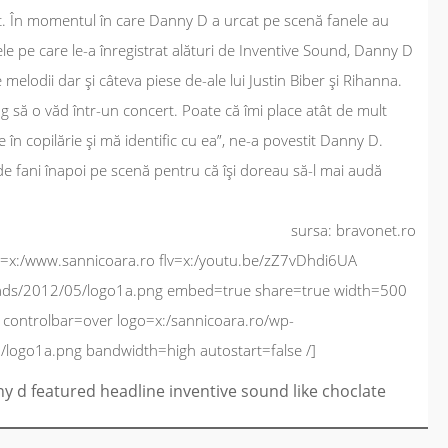
t. În momentul în care Danny D a urcat pe scenă fanele au
ele pe care le-a înregistrat alături de Inventive Sound, Danny D
elodii dar şi câteva piese de-ale lui Justin Biber şi Rihanna.
ng să o văd într-un concert. Poate că îmi place atât de mult
n copilărie şi mă identific cu ea”
, ne-a povestit Danny D.
de fani înapoi pe scenă pentru că îşi doreau să-l mai audă
sursa: bravonet.ro
=x:/www.sannicoara.ro flv=x:/youtu.be/zZ7vDhdi6UA
oads/2012/05/logo1a.png embed=true share=true width=500
controlbar=over logo=x:/sannicoara.ro/wp-
logo1a.png bandwidth=high autostart=false /]
ny d
featured
headline
inventive sound
like choclate