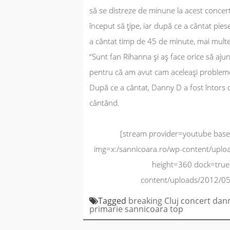
să se distreze de minune la acest concer
început să ţipe, iar după ce a cântat pies
a cântat timp de 45 de minute, mai multe m
“Sunt fan Rihanna şi aş face orice să aju
pentru că am avut cam aceleaşi probleme î
După ce a cântat, Danny D a fost întors 
cântând.
[stream provider=youtube base
img=x:/sannicoara.ro/wp-content/upl
height=360 dock=true 
content/uploads/2012/05/
Tagged
breaking
Cluj
concert
dan
primarie
sannicoara
top