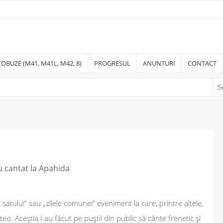
OBUZE (M41, M41L, M42, 8)
PROGRESUL
ANUNTURI
CONTACT
u cantat la Apahida
i satului” sau „zilele comunei” eveniment la care, printre altele,
o. Aceştia i-au făcut pe puştii din public să cânte frenetic şi