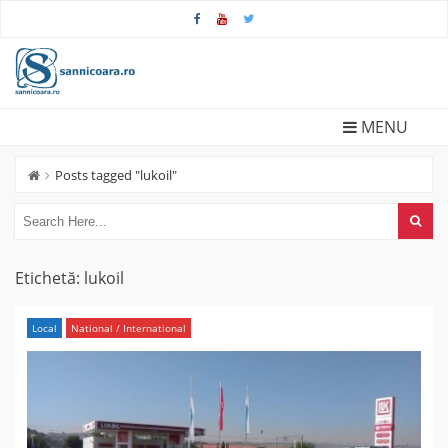
Skip
to
content
MENU
Posts tagged "lukoil"
Etichetă:
lukoil
Local
National / International