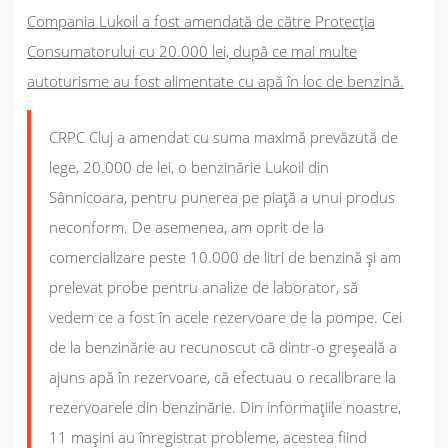
Compania Lukoil a fost amendată de către Protecția
Consumatorului cu 20.000 lei, după ce mai multe
autoturisme au fost alimentate cu apă în loc de benzină.
CRPC Cluj a amendat cu suma maximă prevăzută de
lege, 20.000 de lei, o benzinărie Lukoil din
Sânnicoara, pentru punerea pe piaţă a unui produs
neconform. De asemenea, am oprit de la
comercializare peste 10.000 de litri de benzină şi am
prelevat probe pentru analize de laborator, să
vedem ce a fost în acele rezervoare de la pompe. Cei
de la benzinărie au recunoscut că dintr-o greşeală a
ajuns apă în rezervoare, că efectuau o recalibrare la
rezervoarele din benzinărie. Din informaţiile noastre,
11 maşini au înregistrat probleme, acestea fiind