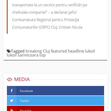
transportate la un service pentru verificări pe
cheltuiala companiei” – a declarat șeful
Comisariatului Regional pentru Protecţia
Consumatorilor (CRPC) Cluj, Cristian Nicula
Tagged
breaking
Cluj
featured
headline
lukoil
lukoil sannicoara
top
MEDIA
Facebook
Twitter
Youtube