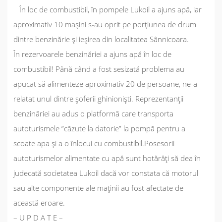
În loc de combustibil, în pompele Lukoil a ajuns apă, iar
aproximativ 10 mașini s-au oprit pe porțiunea de drum
dintre benzinărie și ieșirea din localitatea Sânnicoara.
În rezervoarele benzinăriei a ajuns apă în loc de
combustibil! Până când a fost sesizată problema au
apucat să alimenteze aproximativ 20 de persoane, ne-a
relatat unul dintre șoferii ghinioniști. Reprezentanții
benzinăriei au adus o platformă care transporta
autoturismele ”căzute la datorie” la pompă pentru a
scoate apa și a o înlocui cu combustibil.Posesorii
autoturismelor alimentate cu apă sunt hotărâți să dea în
judecată societatea Lukoil dacă vor constata că motorul
sau alte componente ale maținii au fost afectate de
această eroare.
– U P D A T E –