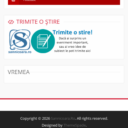
TRIMITE O ȘTIRE
VREMEA
Copyright © 2026
Sannicoara.Ro
. All rights reserved.
Designed by
ThemeSpade
.