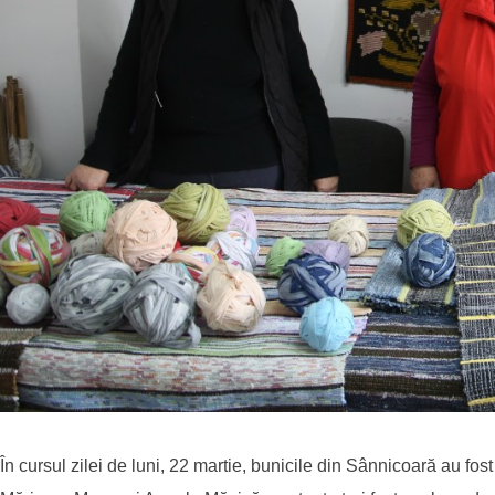
În cursul zilei de luni, 22 martie, bunicile din Sânnicoară au fos