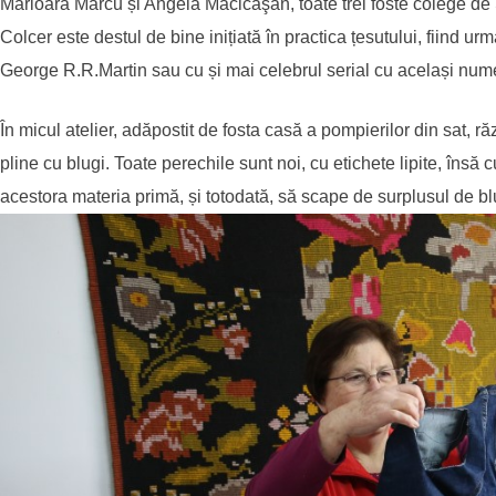
Mărioara Marcu și Angela Măcicăşan, toate trei foste colege de
Colcer este destul de bine inițiată în practica țesutului, fiind u
George R.R.Martin sau cu și mai celebrul serial cu același nu
În micul atelier, adăpostit de fosta casă a pompierilor din sat, r
pline cu blugi. Toate perechile sunt noi, cu etichete lipite, în
acestora materia primă, și totodată, să scape de surplusul de bl