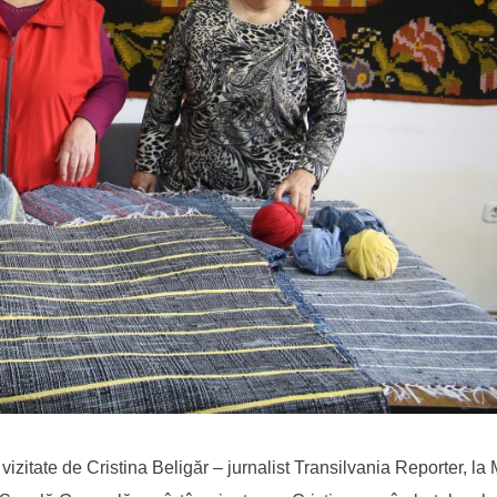
t vizitate de Cristina Beligăr – jurnalist Transilvania Reporter, l