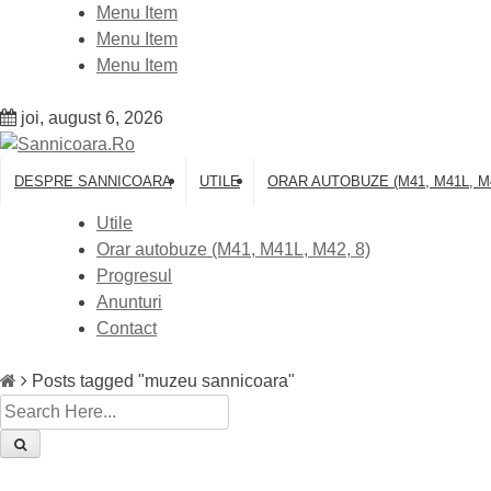
Skip
Menu Item
to
Menu Item
content
Menu Item
joi, august 6, 2026
DESPRE SANNICOARA
UTILE
ORAR AUTOBUZE (M41, M41L, M4
Utile
Orar autobuze (M41, M41L, M42, 8)
Progresul
Anunturi
Contact
Posts tagged "muzeu sannicoara"