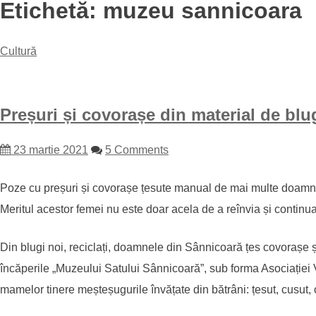
Etichetă:
muzeu sannicoara
Cultură
Preșuri și covorașe din material de blu
23 martie 2021
5 Comments
Poze cu preșuri și covorașe țesute manual de mai multe doamne d
Meritul acestor femei nu este doar acela de a reînvia și continua 
Din blugi noi, reciclați, doamnele din Sânnicoară țes covorașe și 
încăperile „Muzeului Satului Sânnicoară”, sub forma Asociației Va
mamelor tinere meșteșugurile învățate din bătrâni: țesut, cusut, o