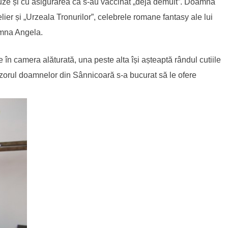
uze și cu asigurarea că s-au vaccinat „deja demult”. Doamna
elier și „Urzeala Tronurilor”, celebrele romane fantasy ale lui
amna Angela.
 în camera alăturată, una peste alta își așteaptă rândul cutiile
nizorul doamnelor din Sânnicoară s-a bucurat să le ofere