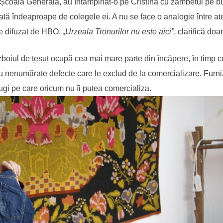
 Școală Generală, au întâmpinat-o pe Cristina cu zâmbetul pe b
rmată îndeaproape de colegele ei. A nu se face o analogie între at
me difuzat de HBO.
„Urzeala Tronurilor nu este aici”
, clarifică do
ăzboiul de țesut ocupă cea mai mare parte din încăpere, în timp ce
să cu nenumărate defecte care le exclud de la comercializare. Fur
ugi pe care oricum nu îi putea comercializa.