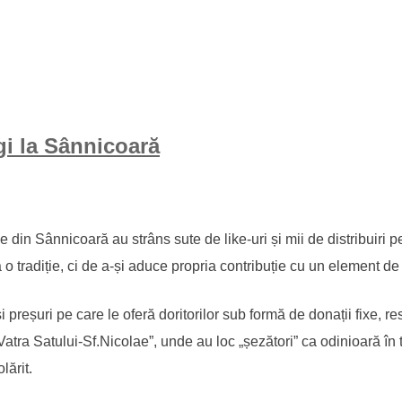
gi la Sânnicoară
in Sânnicoară au strâns sute de like-uri și mii de distribuiri 
o tradiție, ci de a-și aduce propria contribuție cu un element de 
preșuri pe care le oferă doritorilor sub formă de donații fixe, res
tra Satului-Sf.Nicolae”, unde au loc „șezători” ca odinioară în t
lărit.