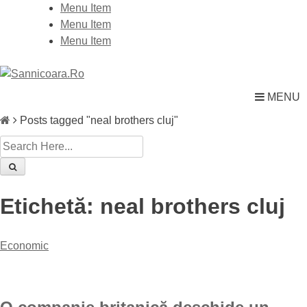
Skip
Menu Item
to
Menu Item
content
Menu Item
MENU
Posts tagged "neal brothers cluj"
Etichetă:
neal brothers cluj
Economic