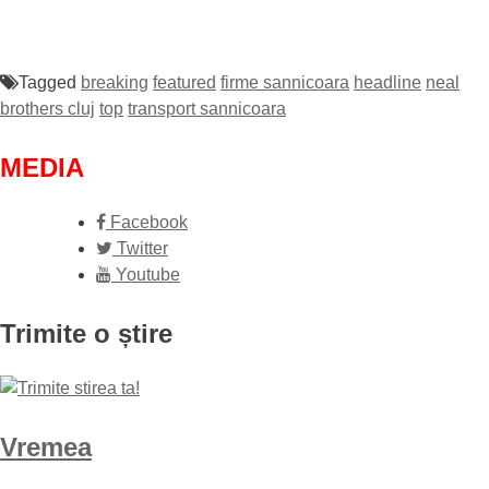
Tagged
breaking
featured
firme sannicoara
headline
neal
brothers cluj
top
transport sannicoara
MEDIA
Facebook
Twitter
Youtube
Trimite o știre
Vremea