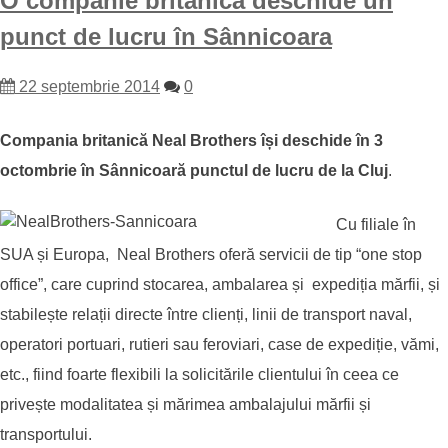
O companie britanică deschide un
punct de lucru în Sânnicoara
22 septembrie 2014
0
Compania britanică Neal Brothers își deschide în 3
octombrie în Sânnicoară punctul de lucru de la Cluj
.
Cu filiale în
SUA și Europa, Neal Brothers oferă servicii de tip “one stop
office”, care cuprind stocarea, ambalarea și expediția mărfii, și
stabilește relații directe între clienți, linii de transport naval,
operatori portuari, rutieri sau feroviari, case de expediție, vămi,
etc., fiind foarte flexibili la solicitările clientului în ceea ce
privește modalitatea și mărimea ambalajului mărfii și
transportului.