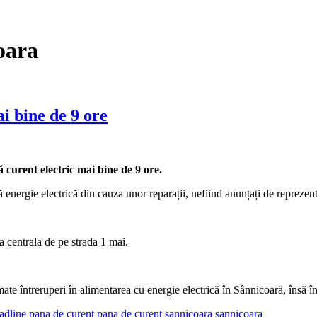
oara
i bine de 9 ore
ă curent electric mai bine de 9 ore.
energie electrică din cauza unor reparații, nefiind anunțați de reprezent
la centrala de pe strada 1 mai.
e întreruperi în alimentarea cu energie electrică în Sânnicoară, însă î
adline
pana de curent
pana de curent sannicoara
sannicoara