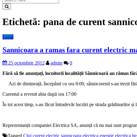
Etichetă:
pana de curent sannic
Local
Sannicoara a ramas fara curent electric ma
25 octombrie 2012
admin
0
Fără să fie anunțați, locuitorii localității Sânnicoară au rămas făr
Azi de dimineață, începând cu ora 8:00, sânnicorenii s-au trezit fără 
Curentul a revenit abia după ora 17:00
În tot acest timp, s-au făcut întradevăr lucrări pe strada grădinarilor și 
Reprezentanții companiei Electrica SA, anunță că nu mai sunt programat
Tagged
Cluj
curent electric sannicoara
electrica
energie electrica
he