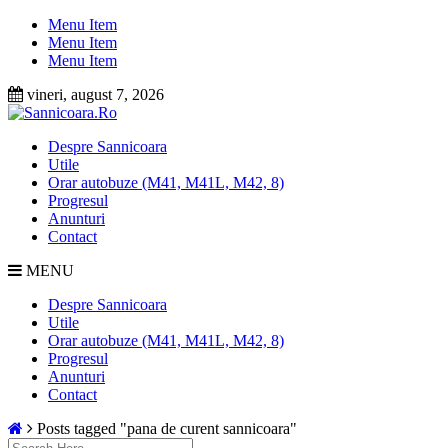
Skip
Menu Item
to
Menu Item
content
Menu Item
vineri, august 7, 2026
Despre Sannicoara
Utile
Orar autobuze (M41, M41L, M42, 8)
Progresul
Anunturi
Contact
MENU
Despre Sannicoara
Utile
Orar autobuze (M41, M41L, M42, 8)
Progresul
Anunturi
Contact
Posts tagged "pana de curent sannicoara"