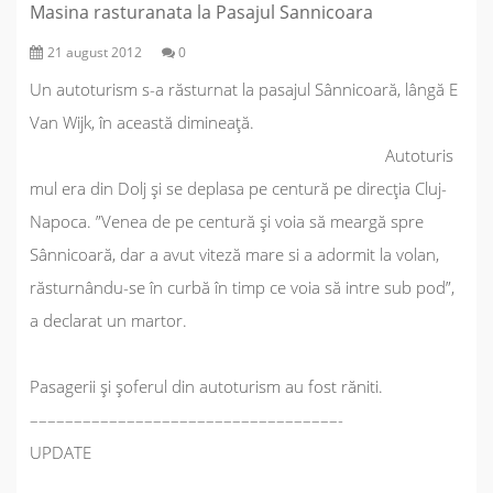
Masina rasturanata la Pasajul Sannicoara
21 august 2012
0
Un autoturism s-a răsturnat la pasajul Sânnicoară, lângă E
Van Wijk, în această dimineață.
Autoturis
mul era din Dolj și se deplasa pe centură pe direcția Cluj-
Napoca. ”
Venea de pe centură și voia să meargă spre
Sânnicoară, dar a avut viteză mare si a adormit la volan,
răsturnându-se în curbă în timp ce voia să intre sub pod
”,
a declarat un martor.
Pasagerii și șoferul din autoturism au fost răniti.
–––––––––––––––––––––––––––––––––––-
UPDATE