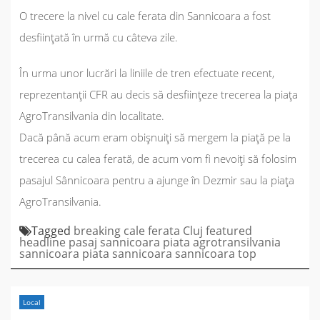
O trecere la nivel cu cale ferata din Sannicoara a fost
desființată în urmă cu câteva zile.
În urma unor lucrări la liniile de tren efectuate recent,
reprezentanții CFR au decis să desființeze trecerea la piața
AgroTransilvania din localitate.
Dacă până acum eram obișnuiți să mergem la piață pe la
trecerea cu calea ferată, de acum vom fi nevoiți să folosim
pasajul Sânnicoara
pentru a ajunge în Dezmir sau la piața
AgroTransilvania.
Tagged
breaking
cale ferata
Cluj
featured
headline
pasaj sannicoara
piata agrotransilvania
sannicoara
piata sannicoara
sannicoara
top
Local