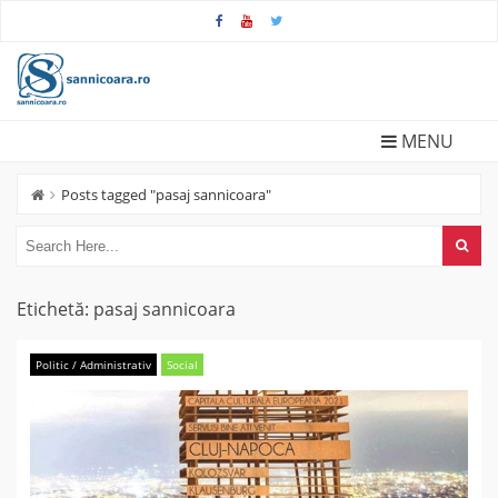
Skip
to
content
MENU
Posts tagged "pasaj sannicoara"
Etichetă:
pasaj sannicoara
Politic / Administrativ
Social