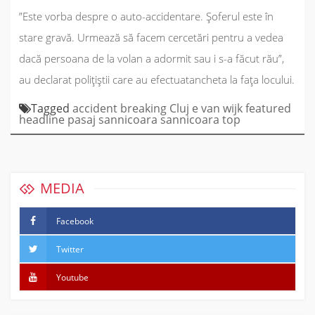
”
Este vorba despre o auto-accidentare. Șoferul este în
stare gravă. Urmează să facem cercetări pentru a vedea
dacă persoana de la volan a adormit sau i s-a făcut rău
”,
au declarat polițiștii care au efectuatancheta la fața locului.
Tagged
accident
breaking
Cluj
e van wijk
featured
headline
pasaj sannicoara
sannicoara
top
MEDIA
Facebook
Twitter
Youtube