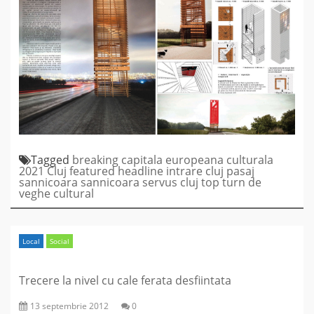
Tagged
breaking
capitala europeana culturala
2021
Cluj
featured
headline
intrare cluj
pasaj
sannicoara
sannicoara
servus cluj
top
turn de
veghe cultural
Local
Social
Trecere la nivel cu cale ferata desfiintata
13 septembrie 2012
0