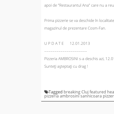
apoi de ”Restaurantul Ana” care nu a reuș
Prima pizzerie se va deschide în localitat
magazinul de prezentare Cosm-Fan.
U P D A T E 12.01.2013
–––––––––––––––––––––
Pizzeria AMBROSINI s-a deschis azi, 12.0
Sunteți așteptați cu drag !
Tagged
breaking
Cluj
featured
hea
pizzeria ambrosini sannicoara
pizze