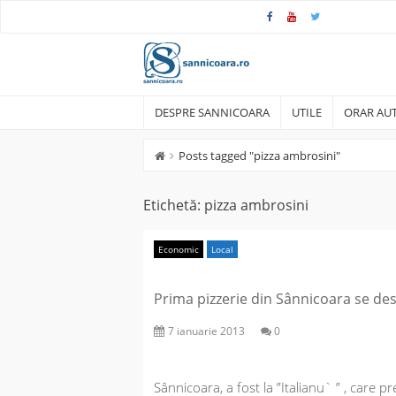
Skip
to
content
DESPRE SANNICOARA
UTILE
ORAR AUT
Posts tagged "pizza ambrosini"
Etichetă:
pizza ambrosini
Economic
Local
Prima pizzerie din Sânnicoara se de
7 ianuarie 2013
0
Sânnicoara, a fost la ”Italianu` ” , care