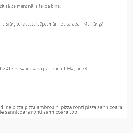
it să se mențină la fel de bine.
e la sfârșitul acestei săptămâni, pe strada 1Mai, lângă
1.2013 în Sânnicoara pe strada 1 Mai, nr.38
dline
pizza
pizza ambrosini
pizza ronti
pizza sannicoara
rie sannicoara
ronti
sannicoara
top