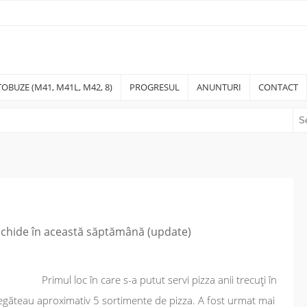
OBUZE (M41, M41L, M42, 8)
PROGRESUL
ANUNTURI
CONTACT
schide în această săptămână (update)
Primul loc în care s-a putut servi pizza anii trecuți în
 pregăteau aproximativ 5 sortimente de pizza. A fost urmat mai