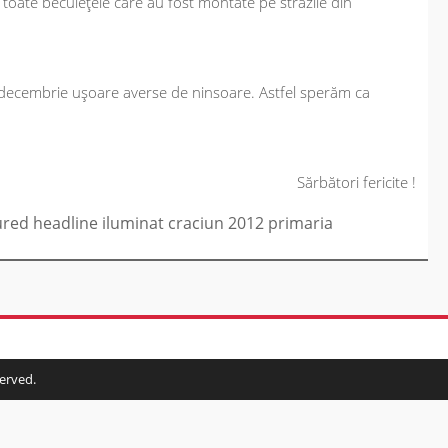
toate beculețele care au fost montate pe strazile din
5 decembrie ușoare averse de ninsoare. Astfel sperăm ca
Sărbători fericite !
ured
headline
iluminat craciun 2012
primaria
served.