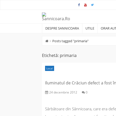
Skip
to
content
DESPRE SANNICOARA
UTILE
ORAR AUT
Posts tagged "primaria"
Etichetă:
primaria
Local
Iluminatul de Crăciun defect a fost î
24 decembrie 2012
0
Sărbătoare din Sânnicoara, care era defect,