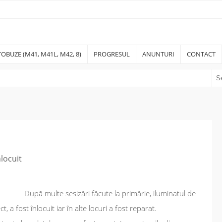
OBUZE (M41, M41L, M42, 8)
PROGRESUL
ANUNTURI
CONTACT
nlocuit
După multe sesizări făcute la primărie, iluminatul de
 a fost înlocuit iar în alte locuri a fost reparat.