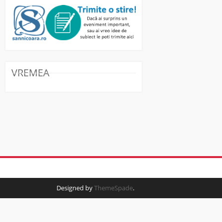
VREMEA
Designed by
ThemeSpade
.