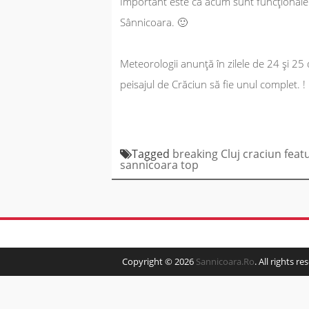
Important este că acum sunt funcționale 
Sânnicoara. 🙂
Meteorologii anunță în zilele de 24 și 2
peisajul de Crăciun să fie unul complet. !
Tagged
breaking
Cluj
craciun
feat
sannicoara
top
Copyright © 2026
Sannicoara.Ro
. All rights re