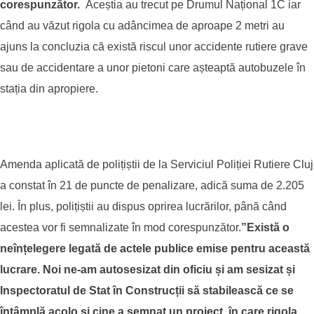
corespunzător.
Aceștia au trecut pe Drumul Național 1C iar
când au văzut rigola cu adâncimea de aproape 2 metri au
ajuns la concluzia că există riscul unor accidente rutiere grave
sau de accidentare a unor pietoni care așteaptă autobuzele în
stația din apropiere.
Amenda aplicată de polițiștii de la Serviciul Poliției Rutiere Cluj
a constat în 21 de puncte de penalizare, adică suma de 2.205
lei. În plus, polițiștii au dispus oprirea lucrărilor, până când
acestea vor fi semnalizate în mod corespunzător.
”Există o
neînțelegere legată de actele publice emise pentru această
lucrare. Noi ne-am autosesizat din oficiu și am sesizat și
Inspectoratul de Stat în Construcții să stabilească ce se
întâmplă acolo și cine a semnat un proiect, în care rigola