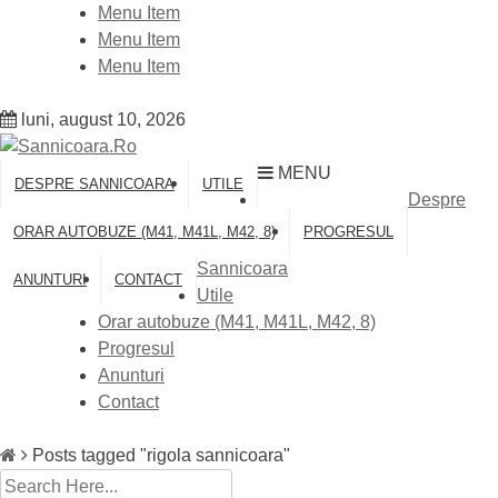
Skip
Menu Item
to
Menu Item
content
Menu Item
luni, august 10, 2026
MENU
DESPRE SANNICOARA
UTILE
Despre
ORAR AUTOBUZE (M41, M41L, M42, 8)
PROGRESUL
Sannicoara
ANUNTURI
CONTACT
Utile
Orar autobuze (M41, M41L, M42, 8)
Progresul
Anunturi
Contact
Posts tagged "rigola sannicoara"