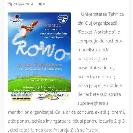
20 mai 2014
0
Universitatea Tehnică
din Cluj organizează
“
Rocket Workshop
”, o
competiţie de racheto-
modelism, unde
participanţii au
posibilitatea de a-şi
proiecta, construi şi
lansa propriile modele
de rachete sub stricta
supraveghere a
membrilor organizației. Ca la orice concurs, există şi premii,
atât pentru echipa învingătoare, cât şi pentru locurile 2 şi 3
, deci toată lumea este încurajată să se înscrie!