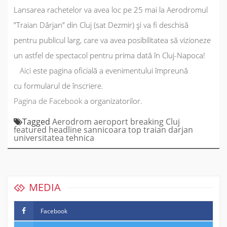
Lansarea rachetelor va avea loc pe
25 mai
la
Aerodromul
”Traian Dârjan”
din Cluj (sat Dezmir) şi va fi deschisă
pentru publicul larg, care va avea posibilitatea să vizioneze
un astfel de spectacol pentru prima dată în Cluj-Napoca!
Aici
este pagina oficială a evenimentului împreună
cu formularul de înscriere.
Pagina de Facebook
a organizatorilor.
Tagged
Aerodrom
aeroport
breaking
Cluj
featured
headline
sannicoara
top
traian darjan
universitatea tehnica
MEDIA
Facebook