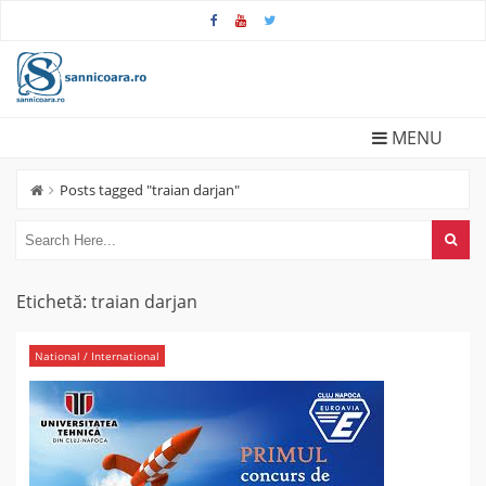
Skip
to
content
MENU
Posts tagged "traian darjan"
Etichetă:
traian darjan
National / International