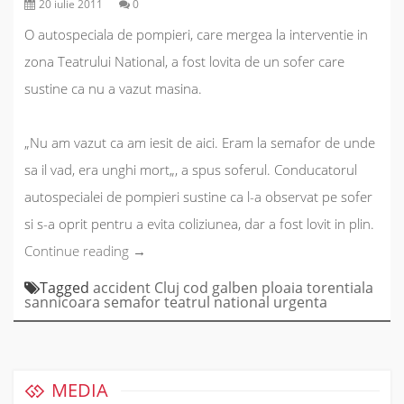
20 iulie 2011
0
O autospeciala de pompieri, care mergea la interventie in
zona Teatrului National, a fost lovita de un sofer care
sustine ca nu a vazut masina.
„
Nu am vazut ca am iesit de aici. Eram la semafor de unde
sa il vad, era unghi mort
„, a spus soferul. Conducatorul
autospecialei de pompieri sustine ca l-a observat pe sofer
si s-a oprit pentru a evita coliziunea, dar a fost lovit in plin.
„Autospeciala
Continue reading
→
de
Tagged
accident
Cluj
cod galben
ploaia torentiala
sannicoara
semafor
teatrul national
urgenta
pompieri
care
mergea
la
MEDIA