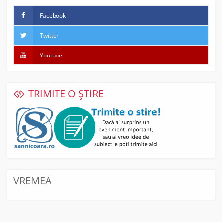
interventie,
Facebook
lovita
in
Twitter
fata
Youtube
la
Teatrul
TRIMITE O ȘTIRE
National
de
un
sofer”
VREMEA