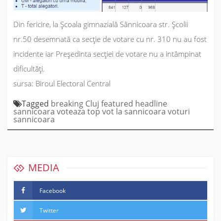
Din fericire, la Școala gimnazială Sânnicoara str. Școlii
nr.50 desemnată ca secție de votare cu nr. 310 nu au fost
incidente iar Președinta secției de votare nu a intâmpinat
dificultăți.
sursa: Biroul Electoral Central
Tagged
breaking
Cluj
featured
headline
sannicoara voteaza
top
vot la sannicoara
voturi
sannicoara
MEDIA
Facebook
Twitter