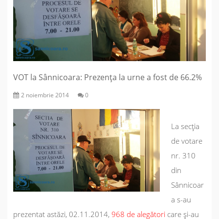
VOT la Sânnicoara: Prezența la urne a fost de 66.2%
2 noiembrie 2014
0
La secția
de votare
nr. 310
din
Sânnicoar
a s-au
prezentat astăzi,
02.11.2014,
968 de alegători
care și-au