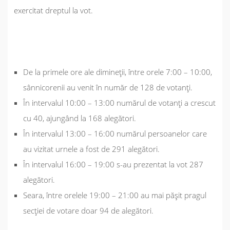
exercitat dreptul la vot.
De la primele ore ale dimineții, între orele 7:00 – 10:00,
sânnicorenii au venit în număr de
128
de votanți.
În intervalul 10:00 – 13:00 numărul de votanți a crescut
cu 40, ajungând la
168
alegători.
În intervalul 13:00 – 16:00 numărul persoanelor care
au vizitat urnele a fost de
291
alegători.
În intervalul 16:00 – 19:00 s-au prezentat la vot
287
alegători.
Seara, între orelele 19:00 – 21:00 au mai pășit pragul
secției de votare doar
94
de alegători.