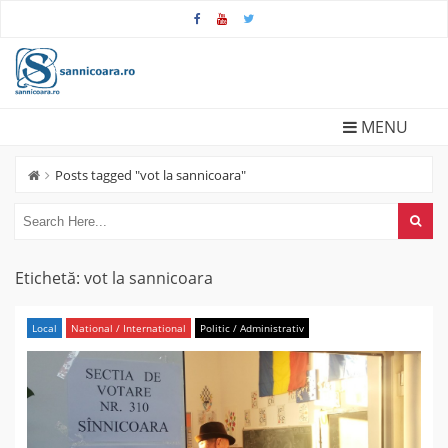
Skip
to
content
MENU
Posts tagged "vot la sannicoara"
Etichetă:
vot la sannicoara
Local
National / International
Politic / Administrativ