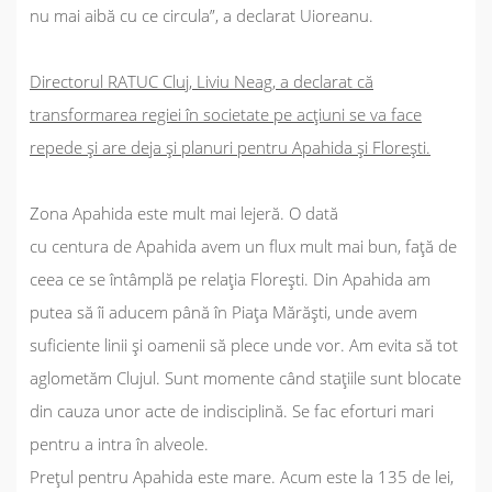
nu mai aibă cu ce circula
”, a declarat Uioreanu.
Directorul RATUC Cluj, Liviu Neag, a declarat că
transformarea regiei în societate pe acțiuni se va face
repede și are deja și planuri pentru Apahida și Florești.
Zona Apahida este mult mai lejeră. O dată
cu centura de Apahida avem un flux mult mai bun, față de
ceea ce se întâmplă pe relația Florești. Din Apahida am
putea să îi aducem până în Piața Mărăști, unde avem
suficiente linii și oamenii să plece unde vor. Am evita să tot
aglometăm Clujul. Sunt momente când stațiile sunt blocate
din cauza unor acte de indisciplină. Se fac eforturi mari
pentru a intra în alveole.
Prețul pentru Apahida este mare. Acum este la 135 de lei,