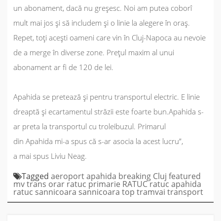
un abonament, dacă nu greșesc. Noi am putea coborî
mult mai jos și să includem și o linie la alegere în oraș.
Repet, toți acești oameni care vin în Cluj-Napoca au nevoie
de a merge în diverse zone. Prețul maxim al unui
abonament ar fi de 120 de lei.
Apahida se pretează și pentru transportul electric. E linie
dreaptă și ecartamentul străzii este foarte bun.Apahida s-
ar preta la transportul cu troleibuzul. Primarul
din Apahida mi-a spus că s-ar asocia la acest lucru
”,
a mai spus Liviu Neag.
Tagged
aeroport
apahida
breaking
Cluj
featured
mv trans
orar ratuc
primarie
RATUC
ratuc apahida
ratuc sannicoara
sannicoara
top
tramvai
transport
Navigare