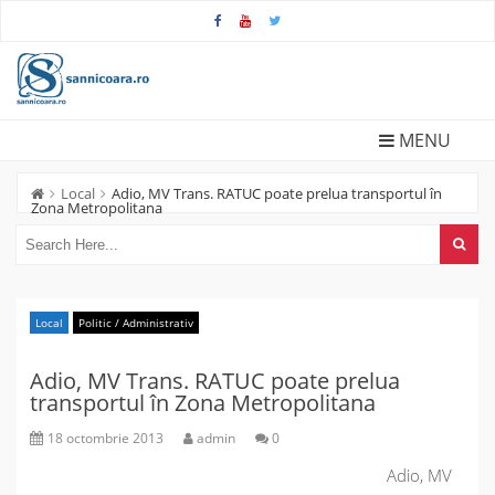
Skip
to
content
MENU
Local
Adio, MV Trans. RATUC poate prelua transportul în
Zona Metropolitana
Local
Politic / Administrativ
Adio, MV Trans. RATUC poate prelua
transportul în Zona Metropolitana
18 octombrie 2013
admin
0
Adio, MV