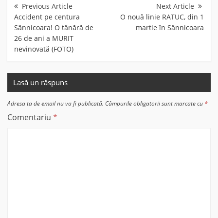
în
articole
Accident pe centura
O nouă linie RATUC, din 1
Sânnicoara! O tânără de
martie în Sânnicoara
26 de ani a MURIT
nevinovată (FOTO)
Lasă un răspuns
Adresa ta de email nu va fi publicată.
Câmpurile obligatorii sunt marcate cu
*
Comentariu
*