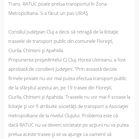
Trans. RATUC poate prelua transportul în Zona
Metropolitana. S-a făcut un pas URIAȘ
Consiliul Județean Cluj a decis să retragă de la licitație
traseele de transport public din comunele Florești,
Ciurila, Chinteni și Apahida.
Propunerea președintelui CJ Cluj, Horea Uioreanu, a fost
aprobată de consilierii județeni. ”
Prin această decizie
firmele private nu vor mai putea efectua transport public
de la sfârșitul acestui an, pe 19 trasee din Florești,
Ciurila, Chinteni și Apahida. Traseele nu vor mai fi scoase la
licitație și vor fi atribuite societății de transport a Asociației
metropolitane de la nivelul Clujului. Problema este că
dacă RATUC nu va deveni societate pe acțiuni nu va putea
prelua aceste trasee și se va ajunge ca oamenii să