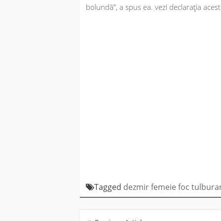
bolundă”, a spus ea. vezi declaraţia acest
Tagged
dezmir
femeie
foc
tulburar
Navigare