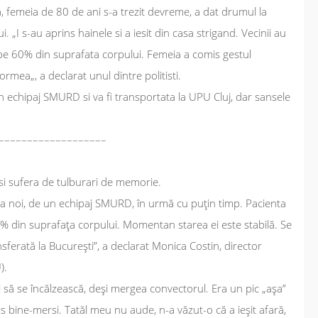
, femeia de 80 de ani s-a trezit devreme, a dat drumul la
i. „
I s-au aprins hainele si a iesit din casa strigand. Vecinii au
 pe 60% din suprafata corpului. Femeia a comis gestul
 dormea
„, a declarat unul dintre politisti.
un echipaj SMURD si va fi transportata la UPU Cluj, dar sansele
–––––––––––––––––––
 si sufera de tulburari de memorie.
a noi, de un echipaj SMURD, în urmă cu puţin timp. Pacienta
60% din suprafaţa corpului. Momentan starea ei este stabilă. Se
nsferată la București”, a declarat Monica Costin, director
).
l să se încălzească, deşi mergea convectorul. Era un pic „aşa”
 ars bine-mersi. Tatăl meu nu aude, n-a văzut-o că a ieşit afară,