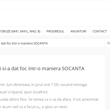
OBUZE (M41, M41L, M42, 8)
PROGRESUL
ANUNTURI
CONTACT
-a dat foc intr-o maniera SOCANTA
i si-a dat foc intr-o maniera SOCANTA
ir, luni dimineata, in jurul orei 7.00, socand intreaga
cari si tipand, spun localinicii.
uneia dintre fiice. Se temea ca o va da afara. A tot amenintat
ar acum vad ca a facut-o
„, a spus un vecin.