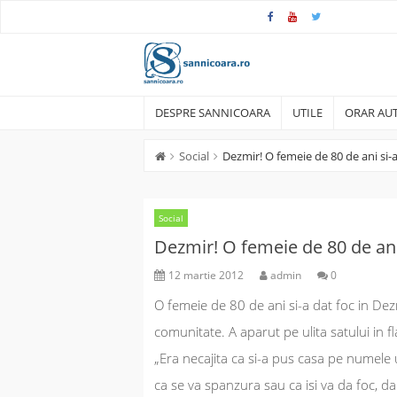
Skip
to
content
DESPRE SANNICOARA
UTILE
ORAR AUT
Social
Dezmir! O femeie de 80 de ani si
Social
Dezmir! O femeie de 80 de an
12 martie 2012
admin
0
O femeie de 80 de ani si-a dat foc in Dezm
comunitate. A aparut pe ulita satului in fla
„
Era necajita ca si-a pus casa pe numele 
ca se va spanzura sau ca isi va da foc, d