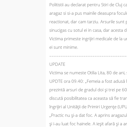
Politistii au declarat pentru
Stiri de Cluj
ca
aragaz si si-a pus mainile deasupra foculu
reactionat, dar cam tarziu. Arsurile sunt
sinucigas cu sotul ei in casa, dar acesta
Victima primeste ingrijiri medicale de la 
ei sunt minime.
––––––––––––––––––––––––––––––––––
UPDATE
Victima se numeste Otilia Lita, 80 de ani,
UPDTE ora 09.40:
„Femeia a fost adusă l
prezintă arsuri de gradul doi şi trei pe 
discută posibilitatea ca aceasta să fie tra
îngrijiri al Unității de Primiri Urgențe (UPU
„Practic nu şi-a dat foc. A aprins aragazu
şi i-au luat foc hainele. A ieşit afară şi a