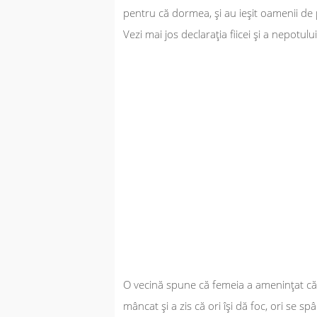
pentru că dormea, şi au ieşit oamenii de p
Vezi mai jos declaraţia fiicei şi a nepotulu
O vecină spune că femeia a ameninţat că s
mâncat şi a zis că ori îşi dă foc, ori se s