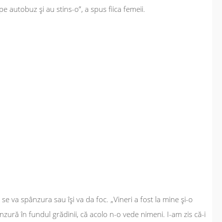
e autobuz şi au stins-o”, a spus fiica femeii.
i
e va spânzura sau îşi va da foc. „Vineri a fost la mine şi-o
pânzură în fundul grădinii, că acolo n-o vede nimeni. I-am zis că-i