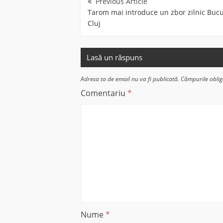
în
articole
Tarom mai introduce un zbor zilnic Bucu
Cluj
Lasă un răspuns
Adresa ta de email nu va fi publicată.
Câmpurile oblig
Comentariu
*
Nume
*