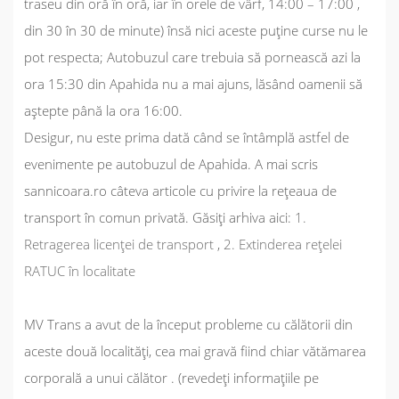
traseu din oră în oră, iar în orele de vârf, 14:00 – 17:00 ,
din 30 în 30 de minute) însă nici aceste puține curse nu le
pot respecta; Autobuzul care trebuia să pornească azi la
ora 15:30 din Apahida nu a mai ajuns, lăsând oamenii să
aștepte până la ora 16:00.
Desigur, nu este prima dată când se întâmplă astfel de
evenimente pe autobuzul de Apahida. A mai scris
sannicoara.ro câteva articole cu privire la rețeaua de
transport în comun privată. Găsiți arhiva aici:
1.
Retragerea licenței de transport
,
2. Extinderea rețelei
RATUC în localitate
MV Trans a avut de la început probleme cu călătorii din
aceste două localități, cea mai gravă fiind chiar vătămarea
corporală a unui călător . (revedeți informațiile pe