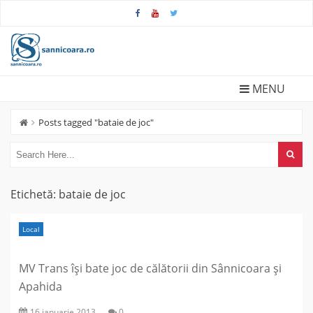
Skip
to
content
MENU
Posts tagged "bataie de joc"
Etichetă:
bataie de joc
Local
MV Trans își bate joc de călătorii din Sânnicoara și
Apahida
16 ianuarie 2013
0