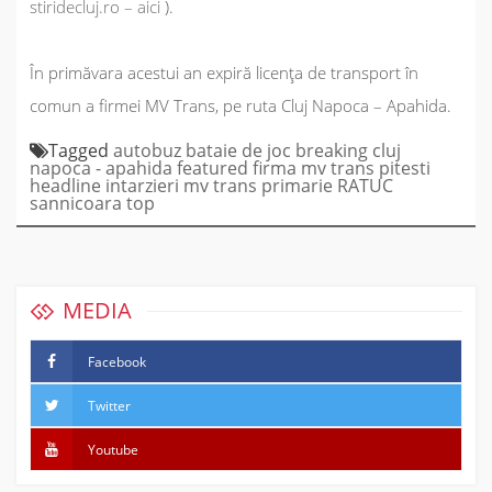
stiridecluj.ro – aici
).
În primăvara acestui an expiră licența de transport în
comun a firmei MV Trans, pe ruta Cluj Napoca – Apahida.
Tagged
autobuz
bataie de joc
breaking
cluj
napoca - apahida
featured
firma mv trans pitesti
headline
intarzieri
mv trans
primarie
RATUC
sannicoara
top
MEDIA
Facebook
Twitter
Youtube