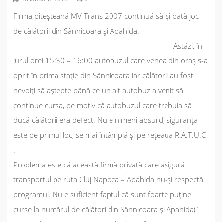
Firma piteșteană MV Trans 2007 continuă să-și bată joc
de călătorii din Sânnicoara și Apahida.
Astăzi, în
jurul orei 15:30 – 16:00 autobuzul care venea din oraș s-a
oprit în prima stație din Sânnicoara iar călătorii au fost
nevoiți să aștepte până ce un alt autobuz a venit să
continue cursa, pe motiv că autobuzul care trebuia să
ducă călătorii era defect. Nu e nimeni absurd, siguranța
este pe primul loc, se mai întâmplă și pe rețeaua R.A.T.U.C
.
Problema este că această firmă privată care asigură
transportul pe ruta Cluj Napoca – Apahida nu-și respectă
programul. Nu e suficient faptul că sunt foarte puține
curse la numărul de călători din Sânnicoara și Apahida(1