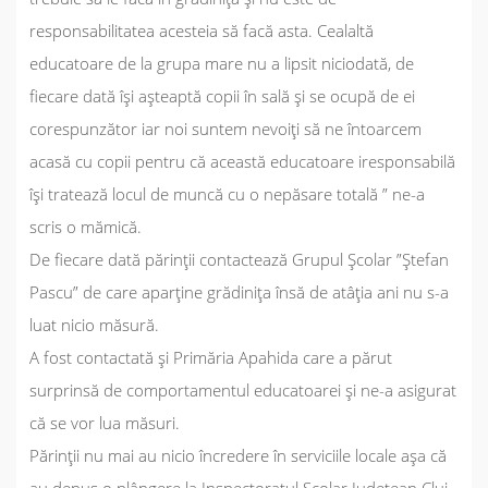
responsabilitatea acesteia să facă asta. Cealaltă
educatoare de la grupa mare nu a lipsit niciodată, de
fiecare dată își așteaptă copii în sală și se ocupă de ei
corespunzător iar noi suntem nevoiți să ne întoarcem
acasă cu copii pentru că această educatoare iresponsabilă
își tratează locul de muncă cu o nepăsare totală ” ne-a
scris o mămică.
De fiecare dată părinții contactează Grupul Școlar ”Ștefan
Pascu” de care aparține grădinița însă de atâția ani nu s-a
luat nicio măsură.
A fost contactată și Primăria Apahida care a părut
surprinsă de comportamentul educatoarei și ne-a asigurat
că se vor lua măsuri.
Părinții nu mai au nicio încredere în serviciile locale așa că
au depus o plângere la Inspectoratul Școlar Județean Cluj