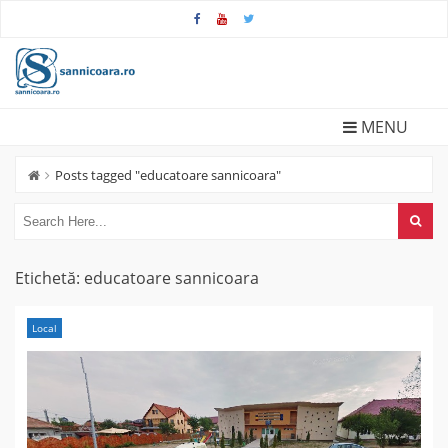
Skip
to
content
MENU
Posts tagged "educatoare sannicoara"
Etichetă:
educatoare sannicoara
Local