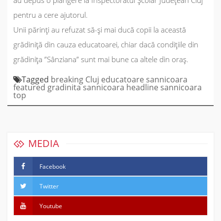
pentru a cere ajutorul.
Unii părinți au refuzat să-și mai ducă copii la această
grădiniță din cauza educatoarei, chiar dacă condițiile din
grădinița ”Sânziana” sunt mai bune ca altele din oraș.
Tagged
breaking
Cluj
educatoare sannicoara
featured
gradinita sannicoara
headline
sannicoara
top
MEDIA
Facebook
Twitter
Youtube