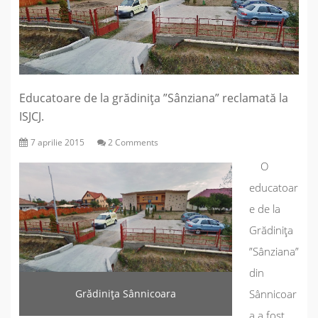
Educatoare de la grădinița ”Sânziana” reclamată la
ISJCJ.
7 aprilie 2015
2 Comments
O
educatoar
e de la
Grădinița
”Sânziana”
din
Grădinița Sânnicoara
Sânnicoar
a a fost