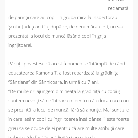
reclamată
de părinții care au copiii în grupa mică la Inspectoraul
Școlar Județean Cluj după ce, de nenumărate ori, nu s-a
prezentat la locul de muncă lăsând copii în grija
îngrijitoarei.
Părinții povestesc că acest fenomen se întâmplă de când
educatoarea Ramona T. a fost repartizată la grădinița
”Sânziana” din Sânnicoara, în urmă cu 7 ani.
”De multe ori ajungem dimineața la grădiniță cu copii și
suntem nevoiți să ne întoarcem pentru că educatoarea nu
se prezintă la locul de muncă, fără să anunțe. Mai sunt zile
în care lăsăm copii cu îngrijitoarea însă dânsei îi este foarte
greu să se ocupe de ei pentru că are multe atribuții care
trebuie să le facă în grădiniță și nu este de