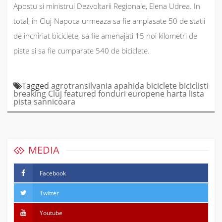
Apostu si ministrul Dezvoltarii Regionale, Elena Udrea. In
total, in Cluj-Napoca urmeaza sa fie amplasate 50 de statii
de inchiriat biciclete, sa fie amenajati 15 noi kilometri de
piste si sa fie cumparate 540 de biciclete.
Tagged
agrotransilvania
apahida
biciclete
biciclisti
breaking
Cluj
featured
fonduri europene
harta
lista
pista
sannicoara
MEDIA
Facebook
Twitter
Youtube