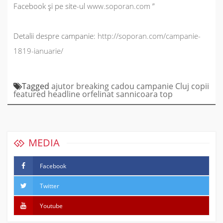
Facebook și pe site-ul
www.soporan.com
”
Detalii despre campanie:
http://soporan.com/campanie-
1819-ianuarie/
Tagged
ajutor
breaking
cadou
campanie
Cluj
copii
featured
headline
orfelinat
sannicoara
top
MEDIA
Facebook
Twitter
Youtube