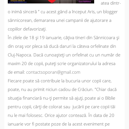
atea dintr-
o inimă sinceră ”
cu acest gând a început Aris, un blogger
sânnicorean, demararea unei campanii de ajutorare a
copiilor defavorizați.
În zilele de 18 și 19 ianuarie, câțiva tineri din Sânnicoara și
din oraș vor pleca să ducă daruri la câteva orfelinate din
Cluj-Napoca. Dacă cunoașteți un orfelinat cu un număr de
maxim 20 de copii, puteți scrie organizatorului la adresa
de email:
contactsoporan@gmail.com
Fiecare poate să contribuie la bucuria unor copii care,
poate, nu au primit niciun cadou de Crăciun.
”Chiar dacă
situația financiară nu-ți permite să ajuți, poate ai o Biblie
pentru copii, cărți de colorat sau jucării pe care copii tăi
nu le mai folosesc. Orice ajutor contează. În data de 20
ianuarie vor fi postate poze de la acest eveniment pe