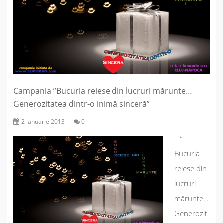
Campania ”Bucuria reiese din lucruri mărunte…
Generozitatea dintr-o inimă sinceră”
2 ianuarie 2013
0
”
Bucuria
reiese din
lucruri
mărunte…
Generozit