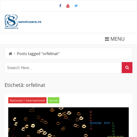
Skip
to
content
MENU
Posts tagged "orfelinat"
Etichetă:
orfelinat
National / International
Social