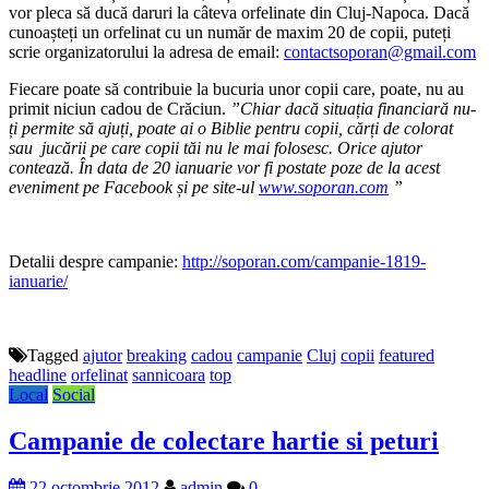
vor pleca să ducă daruri la câteva orfelinate din Cluj-Napoca. Dacă
cunoașteți un orfelinat cu un număr de maxim 20 de copii, puteți
scrie organizatorului la adresa de email:
contactsoporan@gmail.com
Fiecare poate să contribuie la bucuria unor copii care, poate, nu au
primit niciun cadou de Crăciun.
”Chiar dacă situația financiară nu-
ți permite să ajuți, poate ai o Biblie pentru copii, cărți de colorat
sau jucării pe care copii tăi nu le mai folosesc. Orice ajutor
contează. În data de 20 ianuarie vor fi postate poze de la acest
eveniment pe Facebook și pe site-ul
www.soporan.com
”
Detalii despre campanie:
http://soporan.com/campanie-1819-
ianuarie/
Tagged
ajutor
breaking
cadou
campanie
Cluj
copii
featured
headline
orfelinat
sannicoara
top
Local
Social
Campanie de colectare hartie si peturi
22 octombrie 2012
admin
0