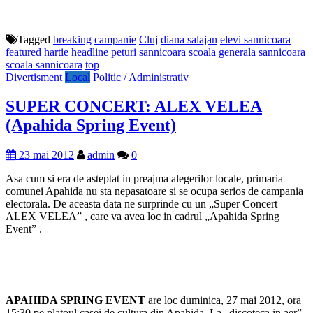
Tagged
breaking
campanie
Cluj
diana salajan
elevi sannicoara
featured
hartie
headline
peturi
sannicoara
scoala generala sannicoara
scoala sannicoara
top
Divertisment
Local
Politic / Administrativ
SUPER CONCERT: ALEX VELEA
(Apahida Spring Event)
23 mai 2012
admin
0
Asa cum si era de asteptat in preajma alegerilor locale, primaria
comunei Apahida nu sta nepasatoare si se ocupa serios de campania
electorala. De aceasta data ne surprinde cu un „Super Concert
ALEX VELEA” , care va avea loc in cadrul „Apahida Spring
Event” .
APAHIDA SPRING EVENT
are loc duminica, 27 mai 2012, ora
15:30 pe platoul casei de cultura din Apahida. La „discoteca in aer”