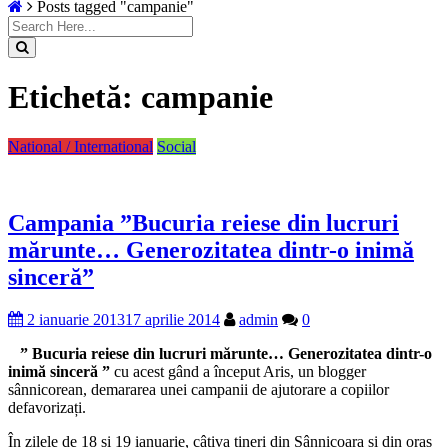
Posts tagged "campanie"
Etichetă:
campanie
National / International
Social
Campania ”Bucuria reiese din lucruri
mărunte… Generozitatea dintr-o inimă
sinceră”
2 ianuarie 2013
17 aprilie 2014
admin
0
” Bucuria reiese din lucruri mărunte… Generozitatea dintr-o
inimă sinceră ”
cu acest gând a început Aris, un blogger
sânnicorean, demararea unei campanii de ajutorare a copiilor
defavorizați.
În zilele de 18 și 19 ianuarie, câțiva tineri din Sânnicoara și din oraș