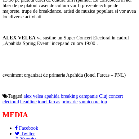
liber de pe platoul casei de cultura vor fi prezente echipe de
majorete, trupe de breakdance, artisti de muzica populara si vor avea
loc diverse activitati.
ALEX VELEA
va sustine un Super Concert Electoral in cadrul
„Apahida Spring Event” incepand cu ora 19:00 .
eveniment organizat de primaria Apahida (Ionel Farcas – PNL)
Tagged
alex velea
apahida
breaking
campanie
Cluj
concert
electoral
headline
ionel farcas
primarie
sannicoara
top
MEDIA
Facebook
Twitter