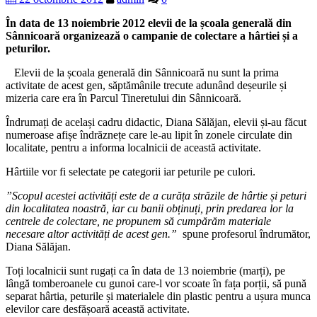
În data de 13 noiembrie 2012 elevii de la școala generală din
Sânnicoară organizează o campanie de colectare a hârtiei și a
peturilor.
Elevii de la școala generală din Sânnicoară nu sunt la prima
activitate de acest gen, săptămânile trecute adunând deșeurile și
mizeria care era în Parcul Tineretului din Sânnicoară.
Îndrumați de același cadru didactic, Diana Sălăjan, elevii și-au făcut
numeroase afișe îndrăznețe care le-au lipit în zonele circulate din
localitate, pentru a informa localnicii de această activitate.
Hârtiile vor fi selectate pe categorii iar peturile pe culori.
”Scopul acestei activități este de a curăța străzile de hârtie și peturi
din localitatea noastră, iar cu banii obținuți, prin predarea lor la
centrele de colectare, ne propunem să cumpărăm materiale
necesare altor activități de acest gen.”
spune profesorul îndrumător,
Diana Sălăjan.
Toți localnicii sunt rugați ca în data de 13 noiembrie (marți), pe
lângă tomberoanele cu gunoi care-l vor scoate în fața porții, să pună
separat hârtia, peturile și materialele din plastic pentru a ușura munca
elevilor care desfășoară această activitate.