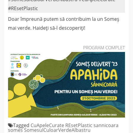
#REsetPlastic
Doar împreună putem să contribuim la un Someș
mai verde. Haideți să-l descoperiți!
PROGRAM COMPLET
Tagged
CuApeleCurate
REsetPlastic
sannicoara
somes
SomesulCuloarVerdeAlbastru