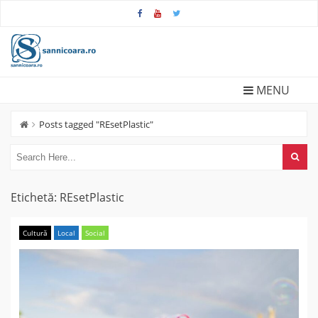
Skip
to
content
MENU
Posts tagged "REsetPlastic"
Etichetă:
REsetPlastic
Cultură
Local
Social