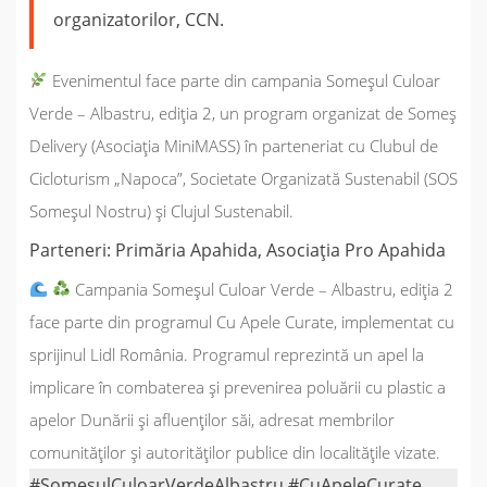
organizatorilor, CCN.
Evenimentul face parte din campania Someșul Culoar
Verde – Albastru, ediția 2, un program organizat de Someș
Delivery (Asociația MiniMASS) în parteneriat cu Clubul de
Cicloturism „Napoca”, Societate Organizată Sustenabil (SOS
Someșul Nostru) și Clujul Sustenabil.
Parteneri: Primăria Apahida, Asociația Pro Apahida
Campania Someșul Culoar Verde – Albastru, ediția 2
face parte din programul Cu Apele Curate, implementat cu
sprijinul Lidl România. Programul reprezintă un apel la
implicare în combaterea și prevenirea poluării cu plastic a
apelor Dunării și afluenților săi, adresat membrilor
comunităților și autorităților publice din localitățile vizate.
#SomesulCuloarVerdeAlbastru #CuApeleCurate 