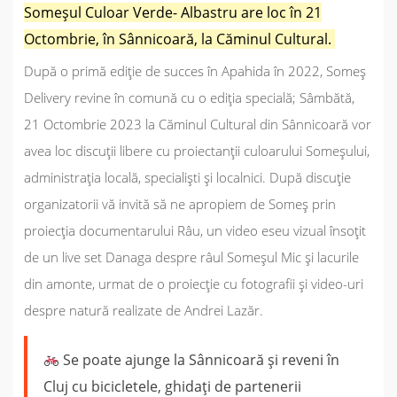
Someșul Culoar Verde- Albastru are loc în 21
Octombrie, în Sânnicoară, la Căminul Cultural.
După o primă ediție de succes în Apahida în 2022, Someș
Delivery revine în comună cu o ediția specială; Sâmbătă,
21 Octombrie 2023 la Căminul Cultural din Sânnicoară vor
avea loc discuții libere cu proiectanții culoarului Someșului,
administrația locală, specialiști și localnici. După discuție
organizatorii vă invită să ne apropiem de Someș prin
proiecția documentarului Râu, un video eseu vizual însoțit
de un live set Danaga despre râul Someșul Mic și lacurile
din amonte, urmat de o proiecție cu fotografii și video-uri
despre natură realizate de Andrei Lazăr.
Se poate ajunge la Sânnicoară și reveni în
Cluj cu bicicletele, ghidați de partenerii