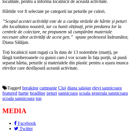
localitate, pentru a informa localnicii de această activitate.
Hârtiile vor fi selectate pe categorii iar peturile pe culori.
”Scopul acestei activități este de a curăța străzile de hârtie și peturi
din localitatea noastră, iar cu banii obținuți, prin predarea lor la
centrele de colectare, ne propunem să cumpărăm materiale
necesare altor activități de acest gen.”
spune profesorul îndrumător,
Diana Sălăjan.
Toți localnicii sunt rugați ca în data de 13 noiembrie (marți), pe
lângă tomberoanele cu gunoi care-l vor scoate în fața porții, să pună
separat hârtia, peturile și materialele din plastic pentru a ușura munca
elevilor care desfășoară această activitate.
Tagged
breaking
campanie
Cluj
diana salajan
elevi sannicoara
featured
hartie
headline
peturi
sannicoara
scoala generala sannicoara
scoala sannicoara
top
MEDIA
Facebook
Twitter