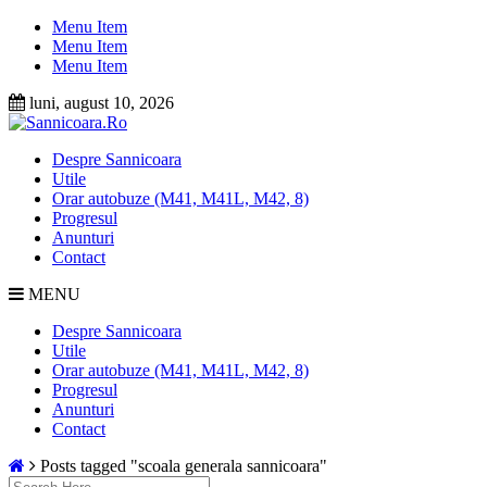
Skip
Menu Item
to
Menu Item
content
Menu Item
luni, august 10, 2026
Despre Sannicoara
Utile
Orar autobuze (M41, M41L, M42, 8)
Progresul
Anunturi
Contact
MENU
Despre Sannicoara
Utile
Orar autobuze (M41, M41L, M42, 8)
Progresul
Anunturi
Contact
Posts tagged "scoala generala sannicoara"