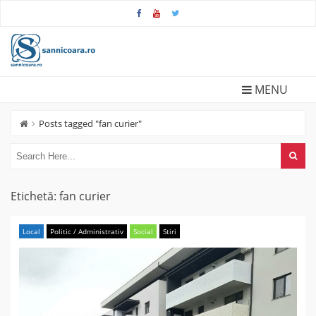
Skip
to
content
MENU
Posts tagged "fan curier"
Etichetă:
fan curier
Local
Politic / Administrativ
Social
Stiri