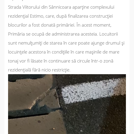
Strada Viitorului din Sânnicoara aparține complexului
rezidențial Estimo, care, după finalizarea construcției
blocurilor a fost donată primăriei. În acest moment,
Primăria se ocupă de administrarea acesteia. Locuitorii
sunt nemulțumiți de starea în care poate ajunge drumul și
locuințele acestora în condițiile în care mașinile de mare
tonaj vor fi lăsate în continuare să circule într-o zonă
rezidențială fără nicio restricție.