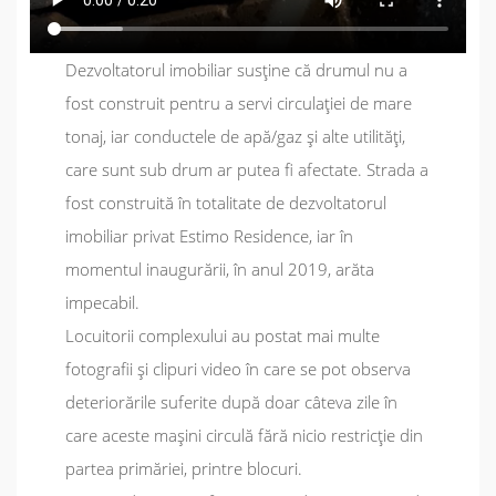
Dezvoltatorul imobiliar susține că drumul nu a
fost construit pentru a servi circulației de mare
tonaj, iar conductele de apă/gaz și alte utilități,
care sunt sub drum ar putea fi afectate. Strada a
fost construită în totalitate de dezvoltatorul
imobiliar privat Estimo Residence, iar în
momentul inaugurării, în anul 2019, arăta
impecabil.
Locuitorii complexului au postat mai multe
fotografii și clipuri video în care se pot observa
deteriorările suferite după doar câteva zile în
care aceste mașini circulă fără nicio restricție din
partea primăriei, printre blocuri.