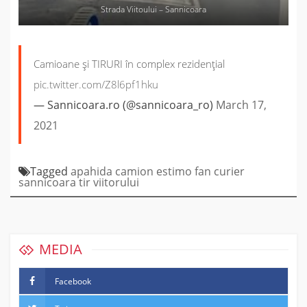
Strada Viitoului – Sannicoara
Camioane și TIRURI în complex rezidențial
pic.twitter.com/Z8l6pf1hku
— Sannicoara.ro (@sannicoara_ro)
March 17,
2021
Tagged
apahida
camion
estimo
fan curier
sannicoara
tir
viitorului
MEDIA
Facebook