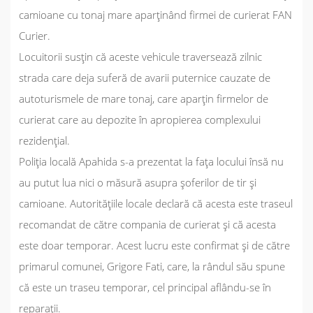
camioane cu tonaj mare aparținând firmei de curierat FAN
Curier.
Locuitorii susțin că aceste vehicule traversează zilnic
strada care deja suferă de avarii puternice cauzate de
autoturismele de mare tonaj, care aparțin firmelor de
curierat care au depozite în apropierea complexului
rezidențial.
Poliția locală Apahida s-a prezentat la fața locului însă nu
au putut lua nici o măsură asupra șoferilor de tir și
camioane. Autoritățiile locale declară că acesta este traseul
recomandat de către compania de curierat și că acesta
este doar temporar. Acest lucru este confirmat și de către
primarul comunei, Grigore Fati, care, la rândul său spune
că este un traseu temporar, cel principal aflându-se în
reparații.