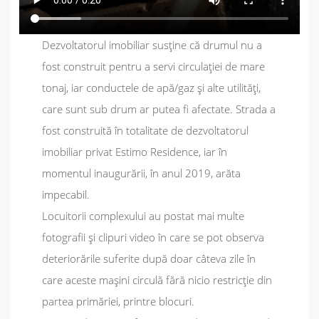
Dezvoltatorul imobiliar susține că drumul nu a
fost construit pentru a servi circulației de mare
tonaj, iar conductele de apă/gaz și alte utilități,
care sunt sub drum ar putea fi afectate. Strada a
fost construită în totalitate de dezvoltatorul
imobiliar privat Estimo Residence, iar în
momentul inaugurării, în anul 2019, arăta
impecabil.
Locuitorii complexului au postat mai multe
fotografii și clipuri video în care se pot observa
deteriorările suferite după doar câteva zile în
care aceste mașini circulă fără nicio restricție din
partea primăriei, printre blocuri.