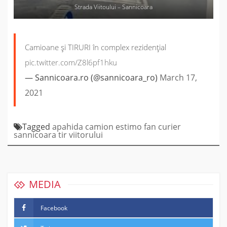
Strada Viitoului – Sannicoara
Camioane și TIRURI în complex rezidențial
pic.twitter.com/Z8l6pf1hku
— Sannicoara.ro (@sannicoara_ro)
March 17,
2021
Tagged
apahida
camion
estimo
fan curier
sannicoara
tir
viitorului
MEDIA
Facebook