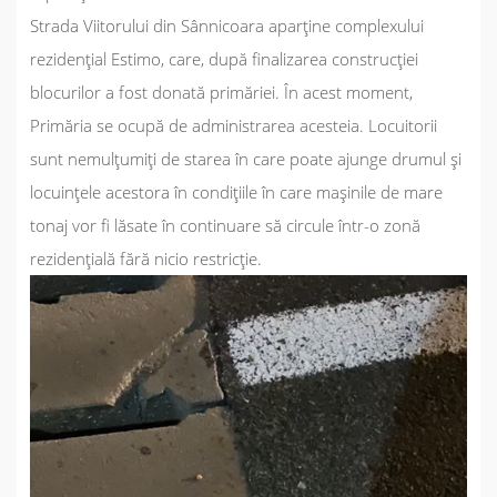
Strada Viitorului din Sânnicoara aparține complexului
rezidențial Estimo, care, după finalizarea construcției
blocurilor a fost donată primăriei. În acest moment,
Primăria se ocupă de administrarea acesteia. Locuitorii
sunt nemulțumiți de starea în care poate ajunge drumul și
locuințele acestora în condițiile în care mașinile de mare
tonaj vor fi lăsate în continuare să circule într-o zonă
rezidențială fără nicio restricție.