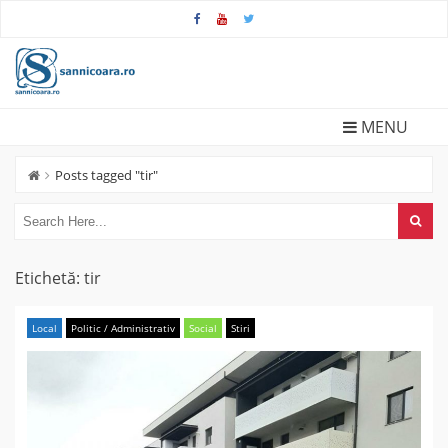
Skip
to
content
MENU
Posts tagged "tir"
Etichetă:
tir
Local
Politic / Administrativ
Social
Stiri