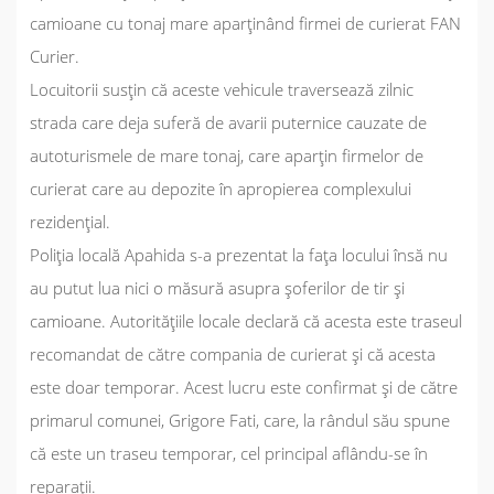
camioane cu tonaj mare aparținând firmei de curierat FAN
Curier.
Locuitorii susțin că aceste vehicule traversează zilnic
strada care deja suferă de avarii puternice cauzate de
autoturismele de mare tonaj, care aparțin firmelor de
curierat care au depozite în apropierea complexului
rezidențial.
Poliția locală Apahida s-a prezentat la fața locului însă nu
au putut lua nici o măsură asupra șoferilor de tir și
camioane. Autoritățiile locale declară că acesta este traseul
recomandat de către compania de curierat și că acesta
este doar temporar. Acest lucru este confirmat și de către
primarul comunei, Grigore Fati, care, la rândul său spune
că este un traseu temporar, cel principal aflându-se în
reparații.